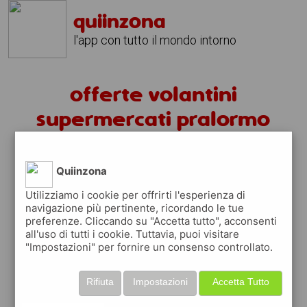
quiinzona
l'app con tutto il mondo intorno
offerte volantini
supermercati pralormo
volantini pralormo
Quiinzona
fai la spesa sotto casa
Utilizziamo i cookie per offrirti l'esperienza di
navigazione più pertinente, ricordando le tue
sfoglia
gratis
i
volantini
dei supermercati a
preferenze. Cliccando su "Accetta tutto", acconsenti
pralormo
in modo
facile
dal tuo cellulare
all'uso di tutti i cookie. Tuttavia, puoi visitare
"Impostazioni" per fornire un consenso controllato.
scopri le offerte in corso nei punti vendita
grazie ai volantini nella città di
pralormo
Rifiuta
Impostazioni
Accetta Tutto