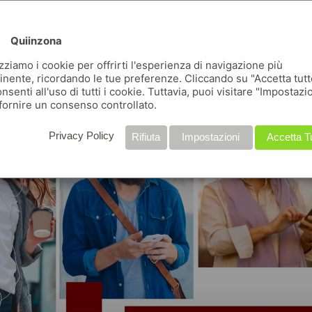
conosci quiinzona ?
Quiinzona
uiinzona non è una delle tante app, ma tante app in una
izziamo i cookie per offrirti l'esperienza di navigazione più
inente, ricordando le tue preferenze. Cliccando su "Accetta tutt
nsenti all'uso di tutti i cookie. Tuttavia, puoi visitare "Impostazi
fornire un consenso controllato.
Privacy Policy
Rifiuta
Impostazioni
Accetta T