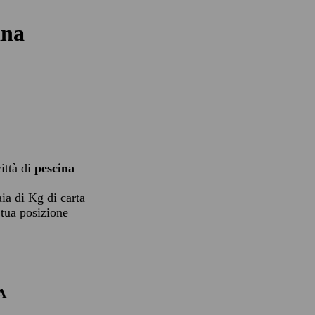
ina
città di
pescina
aia di Kg di carta
 tua posizione
A