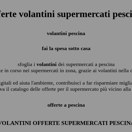
ferte volantini supermercati pesc
volantini pescina
fai la spesa sotto casa
sfoglia i
volantini
dei supermercati a pescina
te in corso nei supermercati in zona, grazie ai volantini nella 
igitali ed aiuta l'ambiente, contribuisci a far risparmiare migli
va il catalogo delle offerte per il supermercato più vicino alla
offerte a pescina
VOLANTINI OFFERTE SUPERMERCATI PESCIN