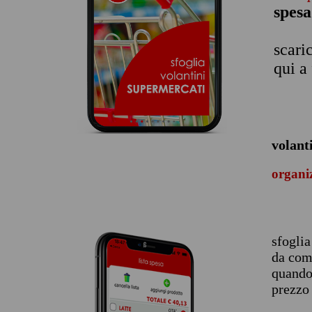
spesa
scari
qui a
volant
organiz
sfoglia
da comp
quando 
prezzo