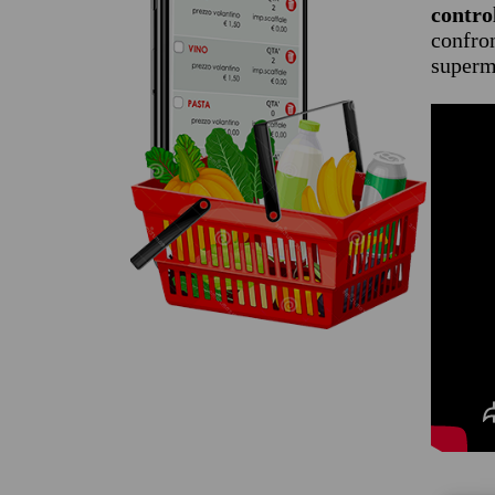
contro
confron
superme