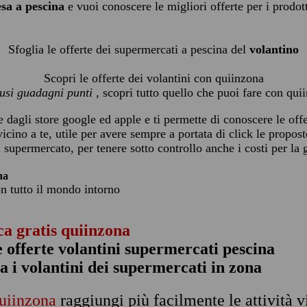
esa a pescina
e vuoi conoscere le migliori offerte per i prodot
Sfoglia le offerte dei supermercati a pescina del
volantino
Scopri le offerte dei volantini con quiinzona
 usi guadagni punti
, scopri tutto quello che puoi fare con qui
 dagli store google ed apple e ti permette di conoscere le offer
icino a te, utile per avere sempre a portata di click le propost
l supermercato, per tenere sotto controllo anche i costi per la 
na
on tutto il mondo intorno
ca gratis quiinzona
e offerte volantini supermercati pescina
ia i volantini dei supermercati in zona
uiinzona
raggiungi più facilmente le attività v