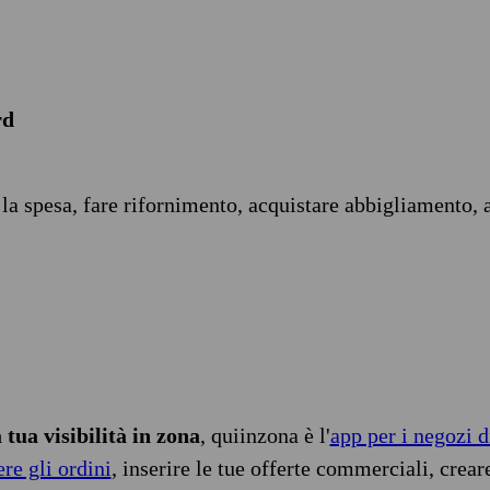
rd
 la spesa, fare rifornimento, acquistare abbigliamento, 
tua visibilità in zona
, quiinzona è l'
app per i negozi d
ere gli ordini
, inserire le tue offerte commerciali, crear