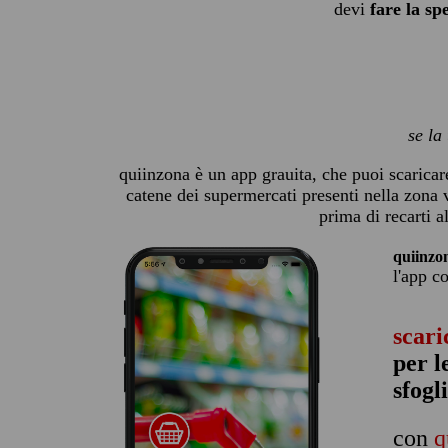
devi
fare la sp
se la
quiinzona è un app grauita, che puoi scaricare
catene dei supermercati presenti nella zona v
prima di recarti a
quiinzo
l'app c
scari
per l
sfogl
con
q