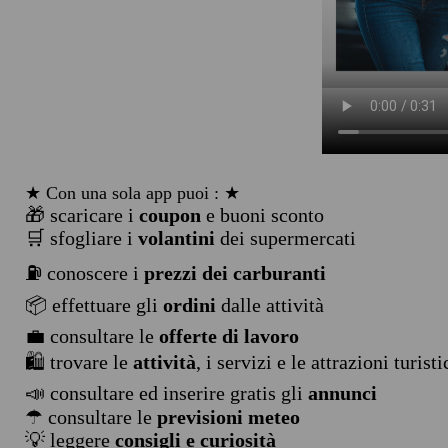
★ Con una sola app puoi : ★
🎁 scaricare i
coupon
e buoni sconto
🛒 sfogliare i
volantini
dei supermercati
⛽ conoscere i
prezzi dei carburanti
📦 effettuare gli
ordini
dalle attività
💼 consultare le
offerte di lavoro
🛍️ trovare le
attività
, i servizi e le attrazioni turist
📣 consultare ed inserire gratis gli
annunci
☂ consultare le
previsioni meteo
💡 leggere
consigli e curiosità