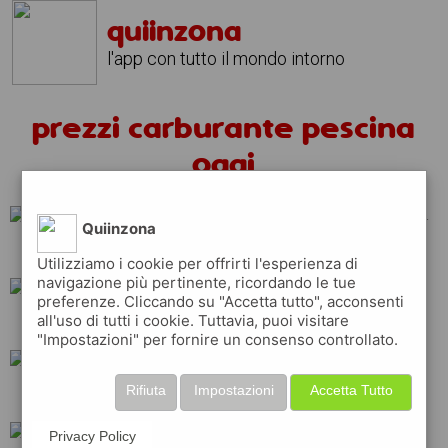
quiinzona
l'app con tutto il mondo intorno
prezzi carburante pescina
oggi
Quiinzona
api
total
tamoil
Utilizziamo i cookie per offrirti l'esperienza di
navigazione più pertinente, ricordando le tue
preferenze. Cliccando su "Accetta tutto", acconsenti
all'uso di tutti i cookie. Tuttavia, puoi visitare
esso
erg
eni
"Impostazioni" per fornire un consenso controllato.
Rifiuta
Impostazioni
Accetta Tutto
q8
ip
shell
Privacy Policy