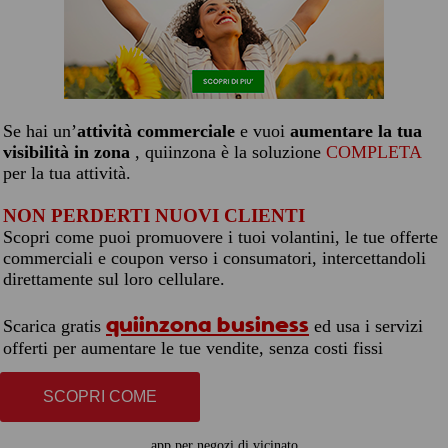
Se hai un’
attività commerciale
e vuoi
aumentare la tua
visibilità in zona
, quiinzona è la soluzione
COMPLETA
per la tua attività.
NON PERDERTI NUOVI CLIENTI
Scopri come puoi promuovere i tuoi volantini, le tue offerte
commerciali e coupon verso i consumatori, intercettandoli
direttamente sul loro cellulare.
quiinzona business
Scarica gratis
ed usa i servizi
offerti per aumentare le tue vendite, senza costi fissi
SCOPRI COME
app per negozi di vicinato