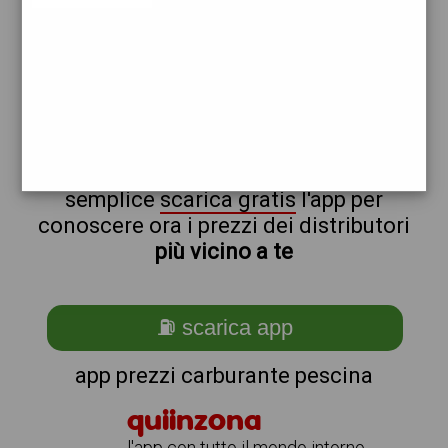
repsol
non sei a pescina?
ti stai chiedendo come trovare i
benzinai vicino a me ?
semplice
scarica gratis
l'app per
conoscere ora i prezzi dei distributori
più vicino a te
⛽ scarica app
app prezzi carburante pescina
quiinzona
l'app con tutto il mondo intorno