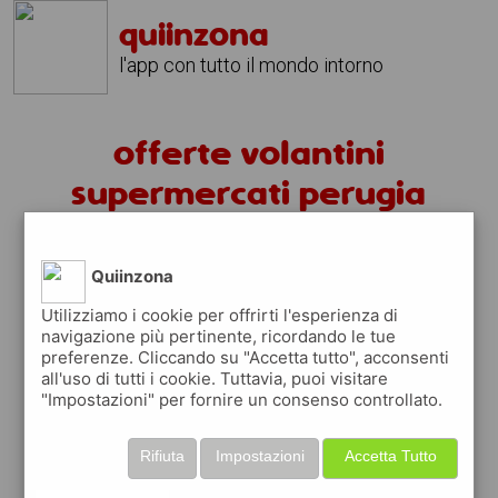
quiinzona
l'app con tutto il mondo intorno
offerte volantini
supermercati perugia
volantini perugia
Quiinzona
fai la spesa sotto casa
Utilizziamo i cookie per offrirti l'esperienza di
navigazione più pertinente, ricordando le tue
sfoglia
gratis
i
volantini
dei supermercati a
preferenze. Cliccando su "Accetta tutto", acconsenti
perugia
in modo
facile
dal tuo cellulare
all'uso di tutti i cookie. Tuttavia, puoi visitare
"Impostazioni" per fornire un consenso controllato.
scopri le offerte in corso nei punti vendita
grazie ai volantini nella città di
perugia
Rifiuta
Impostazioni
Accetta Tutto