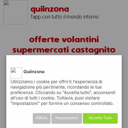
quiinzona
l'app con tutto il mondo intorno
offerte volantini
supermercati castagnito
volantini castagnito
Quiinzona
fai la spesa sotto casa
Utilizziamo i cookie per offrirti l'esperienza di
sfoglia
gratis
i
volantini
dei supermercati a
navigazione più pertinente, ricordando le tue
preferenze. Cliccando su "Accetta tutto", acconsenti
castagnito
in modo
facile
dal tuo cellulare
all'uso di tutti i cookie. Tuttavia, puoi visitare
"Impostazioni" per fornire un consenso controllato.
scopri le offerte in corso nei punti vendita
grazie ai volantini nella città di
castagnito
Rifiuta
Impostazioni
Accetta Tutto