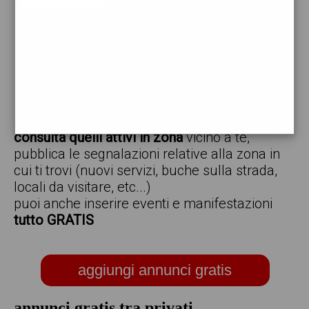
vendo
offro
cerco
regalo
scambio
scarica gratis l'app ed inserisci i tuoi annunci,
consulta quelli attivi in zona
vicino a te,
pubblica le segnalazioni relative alla zona in
cui ti trovi (nuovi servizi, buche sulla strada,
locali da visitare, etc...)
puoi anche inserire eventi e manifestazioni
tutto GRATIS
aggiungi annunci gratis
annunci gratis tra privati