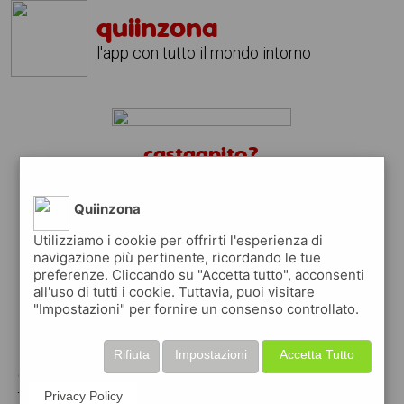
quiinzona
l'app con tutto il mondo intorno
castagnito?
scarica gratis l'app
quiinzona
↴
Quiinzona
Utilizziamo i cookie per offrirti l'esperienza di
navigazione più pertinente, ricordando le tue
preferenze. Cliccando su "Accetta tutto", acconsenti
scarica gratis app
all'uso di tutti i cookie. Tuttavia, puoi visitare
"Impostazioni" per fornire un consenso controllato.
pubblica gratis i tuoi annunci
Rifiuta
Impostazioni
Accetta Tutto
con quiinzona puoi inserire gratuitamente i
tuoi annunci per :
Privacy Policy