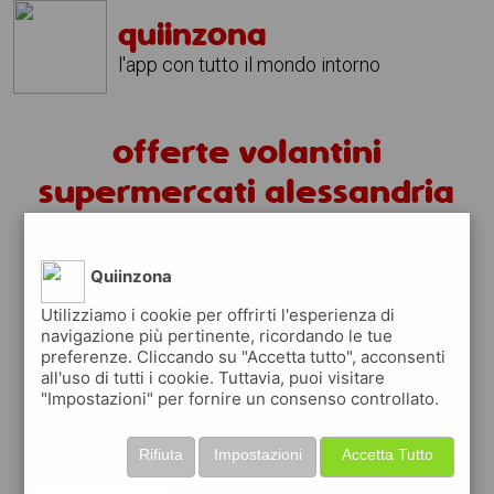
quiinzona
l'app con tutto il mondo intorno
offerte volantini
supermercati alessandria
volantini alessandria
Quiinzona
fai la spesa sotto casa
Utilizziamo i cookie per offrirti l'esperienza di
sfoglia
gratis
i
volantini
dei supermercati a
navigazione più pertinente, ricordando le tue
preferenze. Cliccando su "Accetta tutto", acconsenti
alessandria
in modo
facile
dal tuo cellulare
all'uso di tutti i cookie. Tuttavia, puoi visitare
"Impostazioni" per fornire un consenso controllato.
scopri le offerte in corso nei punti vendita
grazie ai volantini nella città di
alessandria
Rifiuta
Impostazioni
Accetta Tutto