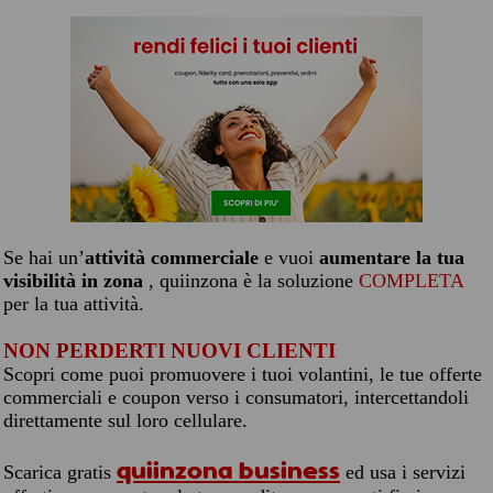
Se hai un’
attività commerciale
e vuoi
aumentare la tua
visibilità in zona
, quiinzona è la soluzione
COMPLETA
per la tua attività.
NON PERDERTI NUOVI CLIENTI
Scopri come puoi promuovere i tuoi volantini, le tue offerte
commerciali e coupon verso i consumatori, intercettandoli
direttamente sul loro cellulare.
quiinzona business
Scarica gratis
ed usa i servizi