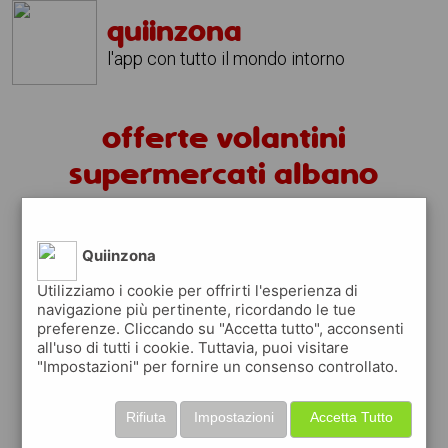
quiinzona
l'app con tutto il mondo intorno
offerte volantini
supermercati albano
vercellese
Quiinzona
volantini albano vercellese
Utilizziamo i cookie per offrirti l'esperienza di
fai la spesa sotto casa
navigazione più pertinente, ricordando le tue
preferenze. Cliccando su "Accetta tutto", acconsenti
sfoglia
gratis
i
volantini
dei supermercati a
all'uso di tutti i cookie. Tuttavia, puoi visitare
albano vercellese
in modo
facile
dal tuo
"Impostazioni" per fornire un consenso controllato.
cellulare
Rifiuta
Impostazioni
Accetta Tutto
scopri le offerte in corso nei punti vendita