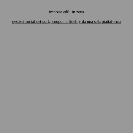
imprese edili in zona
gestisci social network, coupon e fidelity da una sola piattaforma