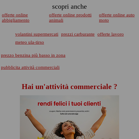
scopri anche
offerte online
offerte online prodotti
offerte online auto
abbigliamento
animali
moto
volantini supermercati
prezzi carburante
offerte lavoro
meteo ula-tirso
prezzo benzina più basso in zona
pubblicita attività commerciali
Hai un'attività commerciale ?