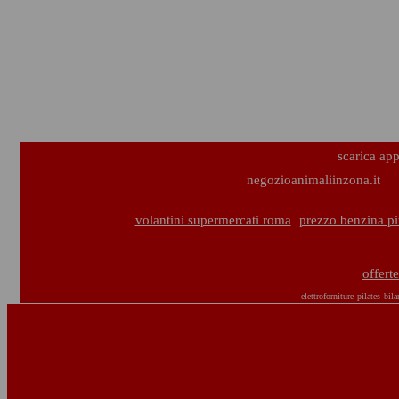
scarica ap
negozioanimaliinzona.it
volantini supermercati roma
prezzo benzina p
offert
elettroforniture
pilates
bila