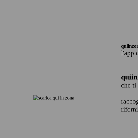
quiinzo
l'app 
quiin
che ti
raccog
riforn