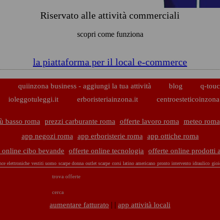
Riservato alle attività commerciali
scopri come funziona
la piattaforma per il local e-commerce
p
quiinzona business - aggiungi la tua attività
blog
q-touc
ioleggotuleggi.it
erboristeriainzona.it
centroesteticoinzona.
iù basso roma
prezzi carburante roma
offerte lavoro roma
meteo roma
app negozi roma
app erboristerie roma
app ottiche roma
e online cibo bevande
offerte online tecnologia
offerte online prodotti 
nce elettroniche
vestiti uomo
scarpe donna
outlet scarpe
corsi latino americano
pronto intervento idraulico
gioi
trova offerte
cerca
| |
aumentare fatturato
app attività locali