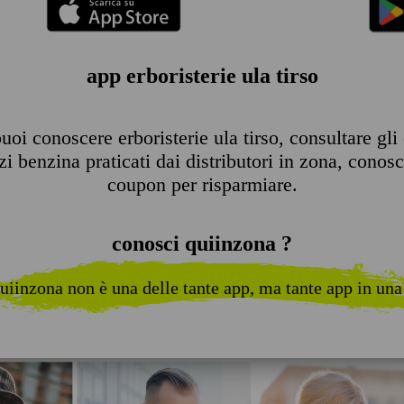
app erboristerie ula tirso
oi conoscere erboristerie ula tirso, consultare gli o
 benzina praticati dai distributori in zona, conosce
coupon per risparmiare.
conosci quiinzona ?
uiinzona non è una delle tante app, ma tante app in una