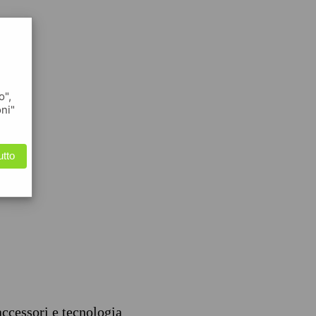
o",
oni"
utto
accessori e tecnologia