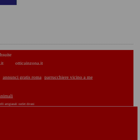
hsuite
it
otticainzona.it
annunci gratis roma
parrucchiere vicino a me
animali
elli artigianali
outlet divani