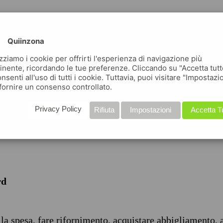
Quiinzona
izziamo i cookie per offrirti l'esperienza di navigazione più
inente, ricordando le tue preferenze. Cliccando su "Accetta tutt
nsenti all'uso di tutti i cookie. Tuttavia, puoi visitare "Impostazi
iche
fornire un consenso controllato.
Privacy Policy
Rifiuta
Impostazioni
Accetta T
rd
 la spesa, fare rifornimento, acquistare abbigliamento, 