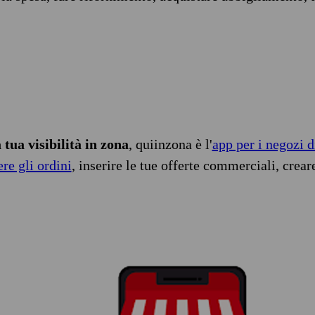
tua visibilità in zona
, quiinzona è l'
app per i negozi d
ere gli ordini
, inserire le tue offerte commerciali, crear