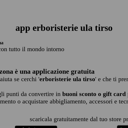
app erboristerie ula tirso
na
con tutto il mondo intorno
zona è una applicazione gratuita
 aiuta se cerchi '
erboristerie ula tirso
' e che ti pr
li punti da convertire in
buoni sconto o gift card
imento o acquistare abbigliamento, accessori e tec
scaricala gratuitamente dal tuo store pr