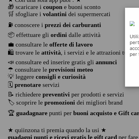
🎁 scaricare i
coupon
e buoni sconto
🛒 sfogliare i
volantini
dei supermercati
⛽ conoscere i
prezzi dei carburanti
📦 effettuare gli
ordini
dalle attività
Util
pert
💼 consultare le
offerte di lavoro
acco
🛍️ trovare le
attività
, i servizi e le attrazioni turist
per 
📣 consultare ed inserire gratis gli
annunci
☂ consultare le
previsioni meteo
💡 leggere
consigli e curiosità
🗓️
prenotare
servizi
📝 richiedere
preventivi
per prodotti e servizi
🏷️ scoprire le
promozioni
dei migliori brand
🏆
guadagnare
punti per
buoni acquisto e Gift ca
★ quiinzona ti premia quando la usi ★
guadagni punti e ricevi gratis le gift card
per fare