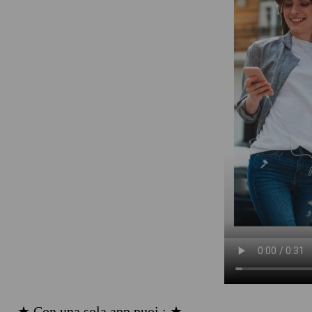
★ Con una sola app puoi : ★