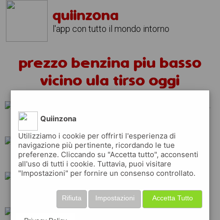
quiinzona
l'app con tutto il mondo intorno
prezzo benzina piu basso
vicino ula tirso oggi
Quiinzona
tamoil
esso
api
Utilizziamo i cookie per offrirti l'esperienza di
navigazione più pertinente, ricordando le tue
preferenze. Cliccando su "Accetta tutto", acconsenti
total
repsol
q8
all'uso di tutti i cookie. Tuttavia, puoi visitare
"Impostazioni" per fornire un consenso controllato.
eni
ip
erg
Rifiuta
Impostazioni
Accetta Tutto