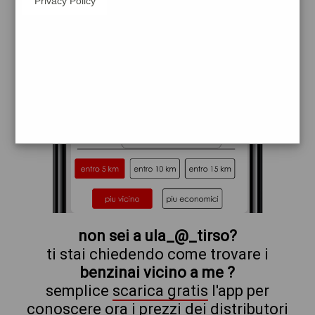
Privacy Policy
shell
non sei a ula_@_tirso?
ti stai chiedendo come trovare i
benzinai vicino a me ?
semplice
scarica gratis
l'app per
conoscere ora i prezzi dei distributori