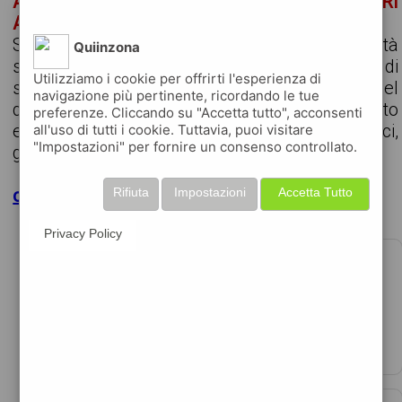
ADDETTO/A RIFORNIMENTO DISTRIBUTORI
AUTOMATICI CON PATENTE B
Sul territorio di Varese opera una realtà
Quiinzona
specializzata nella distribuzione automatica di
Utilizziamo i cookie per offrirti l'esperienza di
snack e bevande presso aziende e uffici del
navigazione più pertinente, ricordando le tue
distretto. La risorsa si occuperà del rifornimento
preferenze. Cliccando su "Accetta tutto", acconsenti
e del controllo dei distributori automatici,
all'uso di tutti i cookie. Tuttavia, puoi visitare
"Impostazioni" per fornire un consenso controllato.
garantendo...
Rifiuta
Impostazioni
Accetta Tutto
clicca per maggiori dettagli
Privacy Policy
ADDETTI/ADDETTE VENDITA GDO
data 09-08-2026
jobgate srl, società autorizzata dal ministero de ...