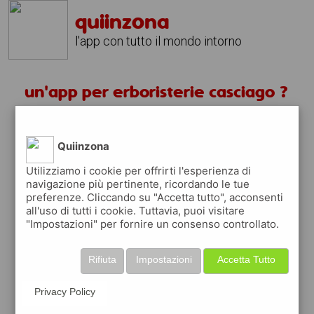
quiinzona
l'app con tutto il mondo intorno
un'app per erboristerie casciago ?
scarica gratis app
Quiinzona
quiinzona è una app
Utilizziamo i cookie per offrirti l'esperienza di
navigazione più pertinente, ricordando le tue
gratuita
preferenze. Cliccando su "Accetta tutto", acconsenti
che ti aiuta se cerchi '
un'app per
all'uso di tutti i cookie. Tuttavia, puoi visitare
erboristerie casciago ?
' e che ti premia
"Impostazioni" per fornire un consenso controllato.
ogni volta che la usi
raccogli punti da convertire in
buoni sconto
Rifiuta
Impostazioni
Accetta Tutto
o gift card
per fare la spesa, fare
rifornimento o acquistare abbigliamento,
Privacy Policy
accessori e tecnologia.