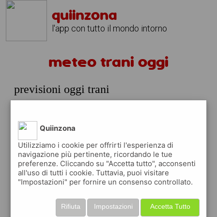
quiinzona
l'app con tutto il mondo intorno
meteo trani oggi
previsioni oggi trani
domenica 09 agosto
prossime ore
Quiinzona
32°
cielo
12:00
Utilizziamo i cookie per offrirti l'esperienza di
sereno
32° min
34° max
navigazione più pertinente, ricordando le tue
preferenze. Cliccando su "Accetta tutto", acconsenti
52 %
6.57 km/h
0 %
all'uso di tutti i cookie. Tuttavia, puoi visitare
"Impostazioni" per fornire un consenso controllato.
32°
cielo
15:00
sereno
32° min
33° max
Rifiuta
Impostazioni
Accetta Tutto
56 %
5.78 km/h
0 %