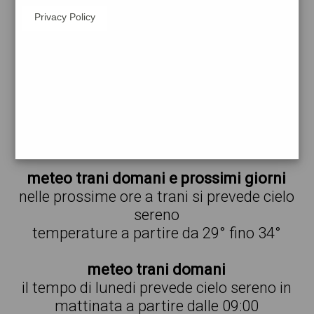
Privacy Policy
29°
cielo
18:00
sereno
29° min
29° max
59 %
1.27 km/h
0 %
29°
cielo
21:00
sereno
29° min
29° max
63 %
1.35 km/h
0 %
meteo trani domani e prossimi giorni
nelle prossime ore a trani si prevede cielo
sereno
temperature a partire da 29° fino 34°
meteo trani domani
il tempo di lunedi prevede cielo sereno in
mattinata a partire dalle 09:00