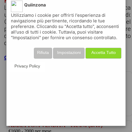
HR GENERALIST
Quiinzona
La Cooperativa Sociale Comunità Oasi cerca
un/a HR GENERALIST. La figura si occuperà di:
Utilizziamo i cookie per offrirti l'esperienza di
navigazione più pertinente, ricordando le tue
Gestire il processo di ricerca e selezione del
preferenze. Cliccando su "Accetta tutto", acconsenti
personale, seguendo tutto l’iter, a partire
all'uso di tutti i cookie. Tuttavia, puoi visitare
dall’analisi del fabbisogno fino all’inserimento
"Impostazioni" per fornire un consenso controllato.
della n...
Rifiuta
Impostazioni
Accetta Tutto
clicca per maggiori dettagli
Privacy Policy
PROJECT MANAGER
€23000 - 25000 per anno
data 11-07-2026
la cooperativa sociale oasi 2 cerca un/a project m ...
ADDETTO/A VENDITA - TRANI (BAT)
€1600 - 2000 per mese