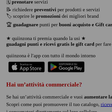
🗓️
prenotare
servizi
📝 richiedere
preventivi
per prodotti e servizi
🏷️ scoprire le
promozioni
dei migliori brand
🏆
guadagnare
punti per
buoni acquisto e Gift ca
★ quiinzona ti premia quando la usi ★
guadagni punti e ricevi gratis le gift card
per fare
quiinzona è l'app con tutto il mondo intorno
Hai un’attività commerciale?
Se hai un’attività commerciale e vuoi
aumentare la 
Scopri come puoi promuovere il tuo catalogo,
ricev
i consumatori direttamente sul loro cellulare.