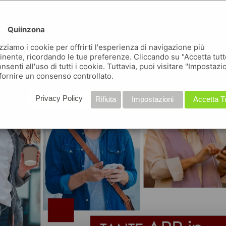
conosci quiinzona ?
uiinzona non è una delle tante app, ma tante app in una
Quiinzona
izziamo i cookie per offrirti l'esperienza di navigazione più
inente, ricordando le tue preferenze. Cliccando su "Accetta tutt
nsenti all'uso di tutti i cookie. Tuttavia, puoi visitare "Impostazi
fornire un consenso controllato.
Privacy Policy
Rifiuta
Impostazioni
Accetta T