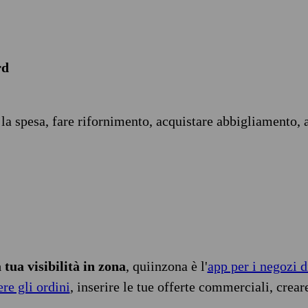
rd
 la spesa, fare rifornimento, acquistare abbigliamento, 
tua visibilità in zona
, quiinzona è l'
app per i negozi d
ere gli ordini
, inserire le tue offerte commerciali, crear