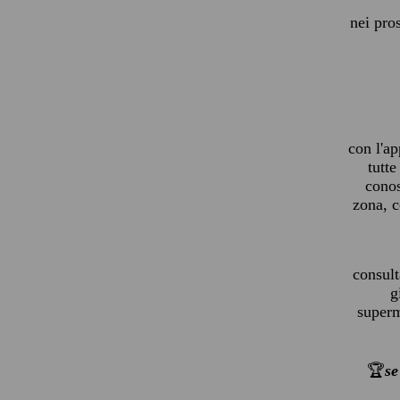
nei pro
con l'a
tutte
cono
zona, c
consult
g
superme
🏆
se