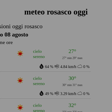
meteo rosasco oggi
sioni oggi rosasco
o 08 agosto
me ore
27°
cielo
sereno
27° min
29° max
64 %
4.84 km/h
0 %
30°
cielo
sereno
30° min
31° max
49 %
3.29 km/h
0 %
32°
cielo
sereno