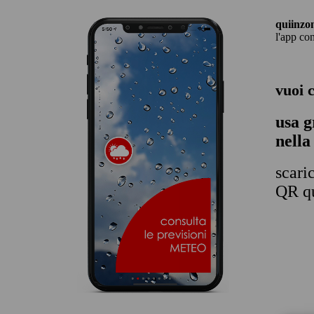
quiinzo
l'app co
vuoi 
usa g
nella
scari
QR qu