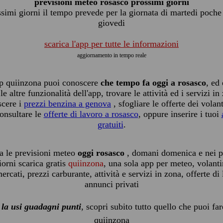
previsioni meteo rosasco prossimi giorni
ssimi giorni il tempo prevede per la giornata di martedi poche
giovedi
scarica l'app per tutte le informazioni
aggiornamento in tempo reale
pp quiinzona puoi conoscere
che tempo fa oggi a rosasco
, ed
 le altre funzionalità dell'app, trovare le attività ed i servizi in
scere i
prezzi benzina a genova
, sfogliare le offerte dei volant
onsultare le
offerte di lavoro a rosasco
, oppure inserire i tuoi
gratuiti
.
a le previsioni meteo
oggi rosasco
, domani domenica e nei p
iorni scarica gratis
quiinzona
, una sola app per meteo, volanti
rcati, prezzi carburante, attività e servizi in zona, offerte di
annunci privati
 la usi guadagni punti
, scopri subito tutto quello che puoi fa
quiinzona