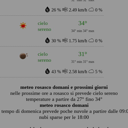
32° min
32° max
26 %
2.49 km/h
0 %
34°
cielo
sereno
34° min
34° max
30 %
1.75 km/h
0 %
31°
cielo
sereno
31° min
31° max
43 %
2.58 km/h
5 %
meteo rosasco domani e prossimi giorni
nelle prossime ore a rosasco si prevede cielo sereno
temperature a partire da 27° fino 34°
meteo rosasco domani
l tempo di domenica prevede poche nuvole a partire dalle 09:
nubi sparse per le 18:00