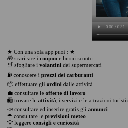
★ Con una sola app puoi : ★
🎁 scaricare i
coupon
e buoni sconto
🛒 sfogliare i
volantini
dei supermercati
⛽ conoscere i
prezzi dei carburanti
📦 effettuare gli
ordini
dalle attività
💼 consultare le
offerte di lavoro
🛍️ trovare le
attività
, i servizi e le attrazioni turist
📣 consultare ed inserire gratis gli
annunci
☂ consultare le
previsioni meteo
💡 leggere
consigli e curiosità