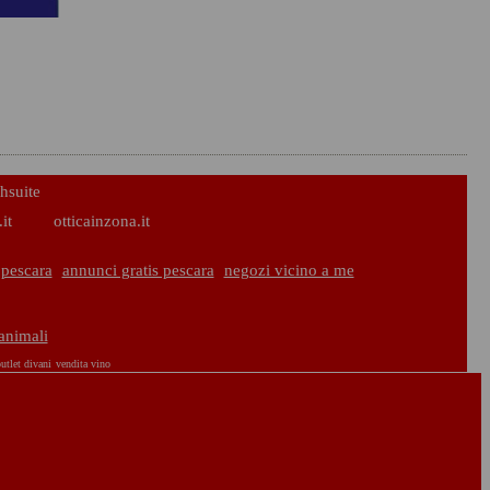
hsuite
it
otticainzona.it
pescara
annunci gratis pescara
negozi vicino a me
 animali
utlet divani
vendita vino