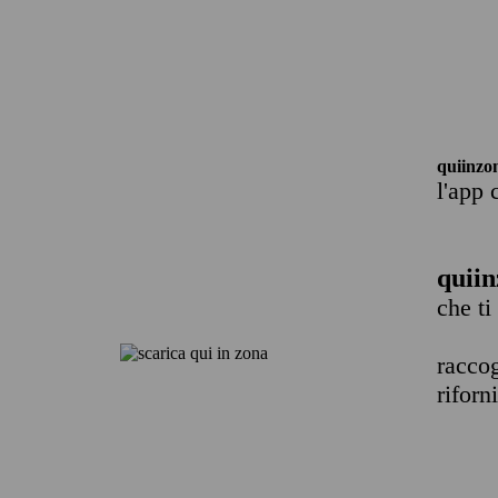
quiinzo
l'app 
quiin
che ti
raccog
riforn