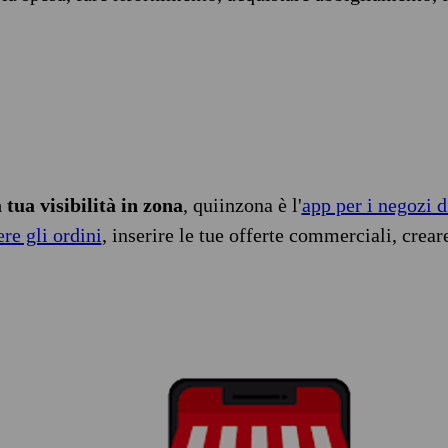
tua visibilità in zona
, quiinzona è l'
app per i negozi d
ere gli ordini
, inserire le tue offerte commerciali, crear