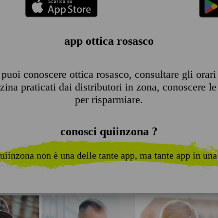
app ottica rosasco
puoi conoscere ottica rosasco, consultare gli orari d
ina praticati dai distributori in zona, conoscere le 
per risparmiare.
conosci quiinzona ?
uiinzona non è una delle tante app, ma tante app in una