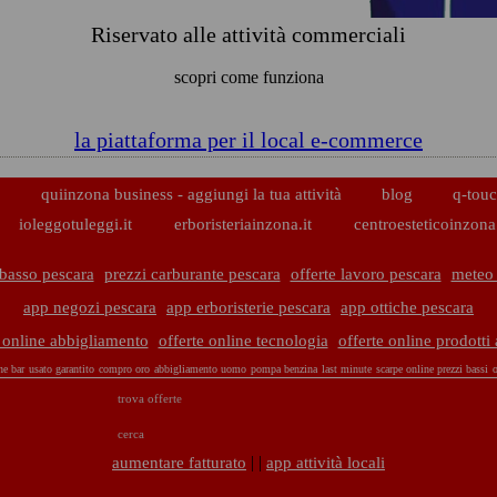
Riservato alle attività commerciali
scopri come funziona
la piattaforma per il local e-commerce
p
quiinzona business - aggiungi la tua attività
blog
q-touc
ioleggotuleggi.it
erboristeriainzona.it
centroesteticoinzona.
basso pescara
prezzi carburante pescara
offerte lavoro pescara
meteo 
app negozi pescara
app erboristerie pescara
app ottiche pescara
e online abbigliamento
offerte online tecnologia
offerte online prodotti
ne bar
usato garantito
compro oro
abbigliamento uomo
pompa benzina
last minute
scarpe online prezzi bassi
o
trova offerte
cerca
| |
aumentare fatturato
app attività locali