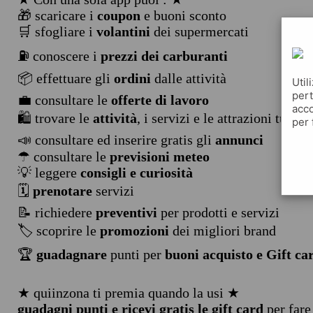
🎁 scaricare i
coupon
e buoni sconto
🛒 sfogliare i
volantini
dei supermercati
⛽ conoscere i
prezzi dei carburanti
📦 effettuare gli
ordini
dalle attività
Util
pert
💼 consultare le
offerte di lavoro
acco
🛍️ trovare le
attività
, i servizi e le attrazioni turist
per 
📣 consultare ed inserire gratis gli
annunci
☂ consultare le
previsioni meteo
💡 leggere
consigli e curiosità
🗓️
prenotare
servizi
📝 richiedere
preventivi
per prodotti e servizi
🏷️ scoprire le
promozioni
dei migliori brand
🏆
guadagnare
punti per
buoni acquisto e Gift ca
★ quiinzona ti premia quando la usi ★
guadagni punti e ricevi gratis le gift card
per fare