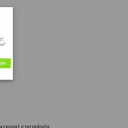
o",
oni"
utto
accessori e tecnologia