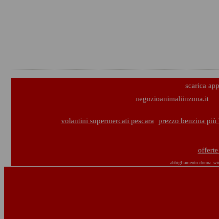
scarica ap
negozioanimaliinzona.it
volantini supermercati pescara
prezzo benzina più 
offert
abbigliamento donna
wi