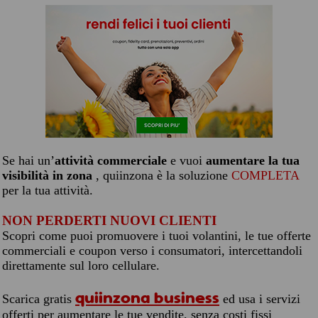
Se hai un’
attività commerciale
e vuoi
aumentare la tua
visibilità in zona
, quiinzona è la soluzione
COMPLETA
per la tua attività.
NON PERDERTI NUOVI CLIENTI
Scopri come puoi promuovere i tuoi volantini, le tue offerte
commerciali e coupon verso i consumatori, intercettandoli
direttamente sul loro cellulare.
quiinzona business
Scarica gratis
ed usa i servizi
offerti per aumentare le tue vendite, senza costi fissi