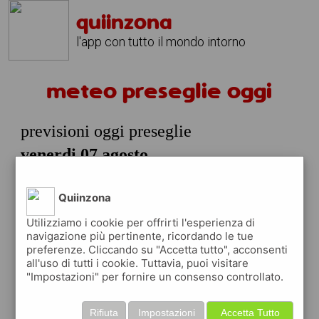
quiinzona
l'app con tutto il mondo intorno
meteo preseglie oggi
previsioni oggi preseglie
venerdi 07 agosto
prossime ore
Quiinzona
25°
cielo
06:00
sereno
25° min
25° max
Utilizziamo i cookie per offrirti l'esperienza di
navigazione più pertinente, ricordando le tue
61 %
1.83 km/h
7 %
preferenze. Cliccando su "Accetta tutto", acconsenti
all'uso di tutti i cookie. Tuttavia, puoi visitare
28°
cielo
"Impostazioni" per fornire un consenso controllato.
09:00
sereno
28° min
30° max
51 %
1.89 km/h
3 %
Rifiuta
Impostazioni
Accetta Tutto