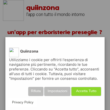
quiinzona
l'app con tutto il mondo intorno
un'app per erboristerie preseglie ?
scarica gratis app
Quiinzona
quiinzona è una app
Utilizziamo i cookie per offrirti l'esperienza di
navigazione più pertinente, ricordando le tue
gratuita
preferenze. Cliccando su "Accetta tutto", acconsenti
che ti aiuta se cerchi '
un'app per
all'uso di tutti i cookie. Tuttavia, puoi visitare
erboristerie preseglie ?
' e che ti premia
"Impostazioni" per fornire un consenso controllato.
ogni volta che la usi
raccogli punti da convertire in
buoni sconto
Rifiuta
Impostazioni
Accetta Tutto
o gift card
per fare la spesa, fare
rifornimento o acquistare abbigliamento,
Privacy Policy
accessori e tecnologia.