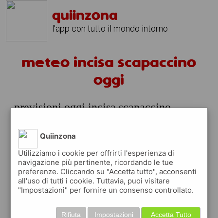
quiinzona
l'app con tutto il mondo intorno
meteo incisa scapaccino
oggi
previsioni oggi incisa scapaccino
sabato 08 agosto
Quiinzona
prossime ore
Utilizziamo i cookie per offrirti l'esperienza di
23°
cielo
06:00
navigazione più pertinente, ricordando le tue
sereno
23° min
26° max
preferenze. Cliccando su "Accetta tutto", acconsenti
all'uso di tutti i cookie. Tuttavia, puoi visitare
79 %
2.39 km/h
0 %
"Impostazioni" per fornire un consenso controllato.
27°
cielo
09:00
sereno
Rifiuta
Impostazioni
Accetta Tutto
27° min
29° max