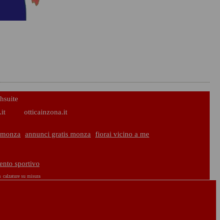
hsuite
it
otticainzona.it
 monza
annunci gratis monza
fiorai vicino a me
ento sportivo
s
calzature su misura