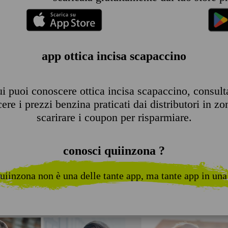
app ottica incisa scapaccino
i puoi conoscere ottica incisa scapaccino, consultare
re i prezzi benzina praticati dai distributori in zo
scarirare i coupon per risparmiare.
conosci quiinzona ?
uiinzona non è una delle tante app, ma tante app in una