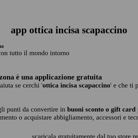
app ottica incisa scapaccino
na
con tutto il mondo intorno
zona è una applicazione gratuita
 aiuta se cerchi '
ottica incisa scapaccino
' e che ti
li punti da convertire in
buoni sconto o gift card
imento o acquistare abbigliamento, accessori e tec
scaricala gratuitamente dal tuo store pr