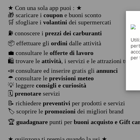
★ Con una sola app puoi : ★
🎁 scaricare i
coupon
e buoni sconto
🛒 sfogliare i
volantini
dei supermercati
⛽ conoscere i
prezzi dei carburanti
Util
📦 effettuare gli
ordini
dalle attività
pert
acco
💼 consultare le
offerte di lavoro
per 
🛍️ trovare le
attività
, i servizi e le attrazioni turist
📣 consultare ed inserire gratis gli
annunci
☂ consultare le
previsioni meteo
💡 leggere
consigli e curiosità
🗓️
prenotare
servizi
📝 richiedere
preventivi
per prodotti e servizi
🏷️ scoprire le
promozioni
dei migliori brand
🏆
guadagnare
punti per
buoni acquisto e Gift ca
★ quiinzona ti premia quando la usi ★