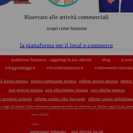
Riservato alle attività commerciali
scopri come funziona
la piattaforma per il local e-commerce
p
quiinzona business - aggiungi la tua attività
blog
q-touc
ioleggotuleggi.it
erboristeriainzona.it
centroesteticoinzona.
iù basso monza
prezzi carburante monza
offerte lavoro monza
meteo
app negozi monza
app erboristerie monza
app ottiche monza
e prodotti animali
offerte online cibo bevande
offerte online abbigliam
te viaggi
arti marziali
bilance elettroniche
computer da tavolo
sos elettricista
sos idraulico
negozi divani
pilate
trova offerte
cerca
| |
aumentare fatturato
app attività locali