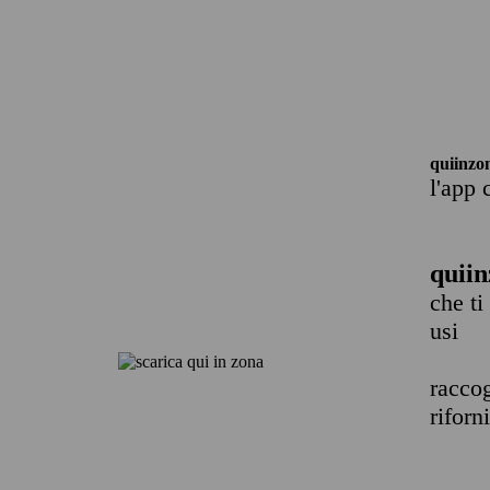
quiinzo
l'app 
quiin
che ti
usi
raccog
riforn