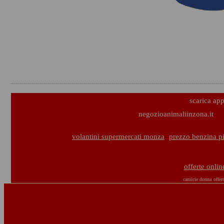
scarica ap
negozioanimaliinzona.it
volantini supermercati monza
prezzo benzina p
offerte onlin
camicie donna
offer