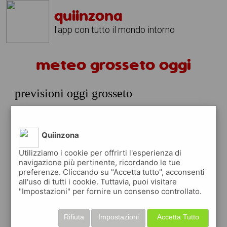
quiinzona
l'app con tutto il mondo intorno
meteo grosseto oggi
previsioni oggi grosseto
giovedi 06 agosto
prossime ore
Quiinzona
35°
cielo
12:00
Utilizziamo i cookie per offrirti l'esperienza di
sereno
35° min
36° max
navigazione più pertinente, ricordando le tue
preferenze. Cliccando su "Accetta tutto", acconsenti
50 %
5.24 km/h
0 %
all'uso di tutti i cookie. Tuttavia, puoi visitare
"Impostazioni" per fornire un consenso controllato.
34°
cielo
15:00
sereno
34° min
35° max
Rifiuta
Impostazioni
Accetta Tutto
49 %
6.07 km/h
0 %