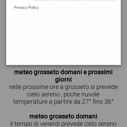
Privacy Policy
30°
cielo
18:00
sereno
30° min
30° max
74 %
1.34 km/h
0 %
27°
poche
21:00
nuvole
27° min
27° max
77 %
1.56 km/h
17 %
meteo grosseto domani e prossimi
giorni
nelle prossime ore a grosseto si prevede
cielo sereno , poche nuvole
temperature a partire da 27° fino 36°
meteo grosseto domani
il tempo di venerdi prevede cielo sereno