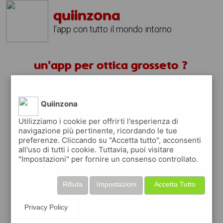
quiinzona
l'app con tutto il mondo intorno
un'app per ottica grosseto ?
scarica gratis app
Quiinzona
quiinzona è una app
Utilizziamo i cookie per offrirti l'esperienza di
navigazione più pertinente, ricordando le tue
gratuita
preferenze. Cliccando su "Accetta tutto", acconsenti
che ti aiuta se cerchi '
un'app per ottica
all'uso di tutti i cookie. Tuttavia, puoi visitare
grosseto ?
' e che ti premia ogni volta che la
"Impostazioni" per fornire un consenso controllato.
usi
raccogli punti da convertire in
buoni sconto
Rifiuta
Impostazioni
Accetta Tutto
o gift card
per fare la spesa, fare
rifornimento o acquistare abbigliamento,
Privacy Policy
accessori e tecnologia.