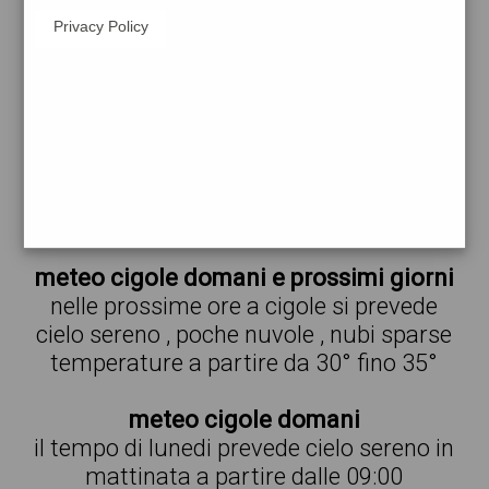
Privacy Policy
32°
poche
18:00
nuvole
32° min
32° max
31 %
2.06 km/h
13 %
30°
nubi
21:00
sparse
30° min
30° max
40 %
2.33 km/h
78 %
meteo cigole domani e prossimi giorni
nelle prossime ore a cigole si prevede
cielo sereno , poche nuvole , nubi sparse
temperature a partire da 30° fino 35°
meteo cigole domani
il tempo di lunedi prevede cielo sereno in
mattinata a partire dalle 09:00