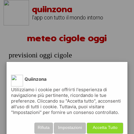
quiinzona
l'app con tutto il mondo intorno
meteo cigole oggi
previsioni oggi cigole
domenica 09 agosto
prossime ore
Quiinzona
34°
cielo
12:00
Utilizziamo i cookie per offrirti l'esperienza di
sereno
34° min
34° max
navigazione più pertinente, ricordando le tue
preferenze. Cliccando su "Accetta tutto", acconsenti
41 %
0.88 km/h
0 %
all'uso di tutti i cookie. Tuttavia, puoi visitare
"Impostazioni" per fornire un consenso controllato.
35°
cielo
15:00
sereno
35° min
36° max
Rifiuta
Impostazioni
Accetta Tutto
30 %
1.04 km/h
1 %