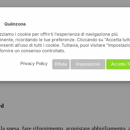
Quiinzona
izziamo i cookie per offrirti l'esperienza di navigazione più
inente, ricordando le tue preferenze. Cliccando su "Accetta tutt
nsenti all'uso di tutti i cookie. Tuttavia, puoi visitare "Impostazi
iche
fornire un consenso controllato.
Privacy Policy
Rifiuta
Impostazioni
Accetta T
rd
 la spesa, fare rifornimento, acquistare abbigliamento, 