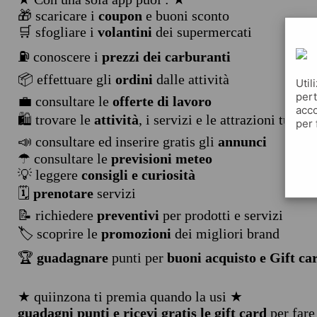
🎁 scaricare i
coupon
e buoni sconto
🛒 sfogliare i
volantini
dei supermercati
⛽ conoscere i
prezzi dei carburanti
📦 effettuare gli
ordini
dalle attività
Util
pert
💼 consultare le
offerte di lavoro
acco
🛍️ trovare le
attività
, i servizi e le attrazioni turist
per 
📣 consultare ed inserire gratis gli
annunci
☂ consultare le
previsioni meteo
💡 leggere
consigli e curiosità
🗓️
prenotare
servizi
📝 richiedere
preventivi
per prodotti e servizi
🏷️ scoprire le
promozioni
dei migliori brand
🏆
guadagnare
punti per
buoni acquisto e Gift ca
★ quiinzona ti premia quando la usi ★
guadagni punti e ricevi gratis le gift card
per fare