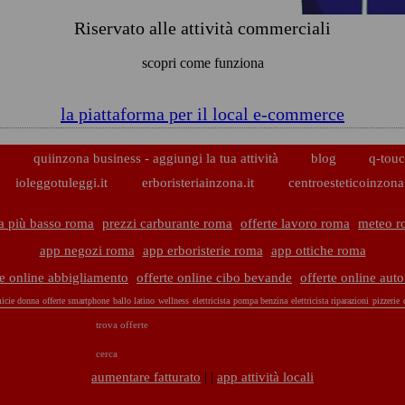
Riservato alle attività commerciali
scopri come funziona
la piattaforma per il local e-commerce
p
quiinzona business - aggiungi la tua attività
blog
q-touc
ioleggotuleggi.it
erboristeriainzona.it
centroesteticoinzona.
a più basso roma
prezzi carburante roma
offerte lavoro roma
meteo r
app negozi roma
app erboristerie roma
app ottiche roma
te online abbigliamento
offerte online cibo bevande
offerte online aut
icie donna
offerte smartphone
ballo latino
wellness
elettricista
pompa benzina
elettricista riparazioni
pizzerie
trova offerte
cerca
| |
aumentare fatturato
app attività locali