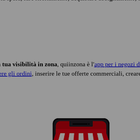
tua visibilità in zona
, quiinzona è l'
app per i negozi d
ere gli ordini
, inserire le tue offerte commerciali, crear