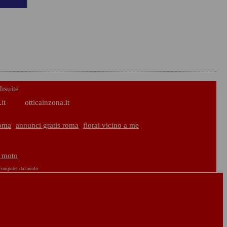
hsuite
it
otticainzona.it
oma
annunci gratis roma
fiorai vicino a me
o moto
computer da tavolo