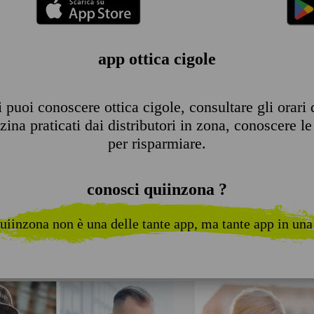
app ottica cigole
puoi conoscere ottica cigole, consultare gli orari d
ina praticati dai distributori in zona, conoscere le 
per risparmiare.
conosci quiinzona ?
uiinzona non è una delle tante app, ma tante app in una