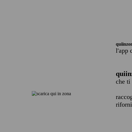
quiinzo
l'app 
quiin
che ti
raccog
riforn