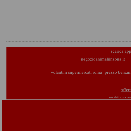
scarica ap
negozioanimaliinzona.it
volantini supermercati roma
prezzo benzin
offer
sos elettricista
cam