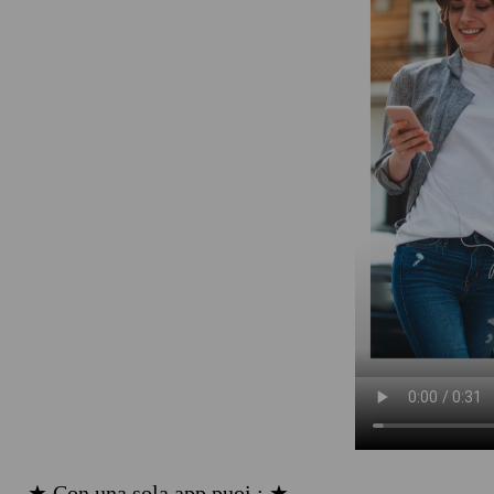
★ Con una sola app puoi : ★