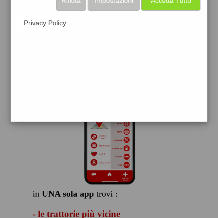
Rifiuta
Impostazioni
Accetta Tutto
scarica gratis
Privacy Policy
FACILE, VELOCE GRATIS
in
UNA sola app
trovi :
- le trattorie più vicine