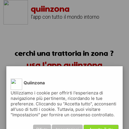
quiinzona
l'app con tutto il mondo intorno
cerchi una trattoria in zona ?
usa l'app quiinzona
Quiinzona
Utilizziamo i cookie per offrirti l'esperienza di
navigazione più pertinente, ricordando le tue
preferenze. Cliccando su "Accetta tutto", acconsenti
trattorie in zona
all'uso di tutti i cookie. Tuttavia, puoi visitare
"Impostazioni" per fornire un consenso controllato.
trovi le trattorie in zona e tutti i posti
dove mangiare vicino a te