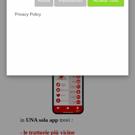
Rifiuta
Impostazioni
Accetta Tutto
scarica gratis
Privacy Policy
FACILE, VELOCE GRATIS
in
UNA sola app
trovi :
- le trattorie più vicine