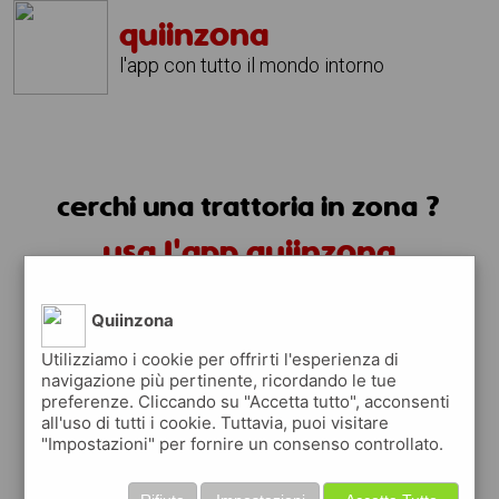
quiinzona
l'app con tutto il mondo intorno
cerchi una trattoria in zona ?
usa l'app quiinzona
Quiinzona
Utilizziamo i cookie per offrirti l'esperienza di
navigazione più pertinente, ricordando le tue
preferenze. Cliccando su "Accetta tutto", acconsenti
trattorie in zona
all'uso di tutti i cookie. Tuttavia, puoi visitare
"Impostazioni" per fornire un consenso controllato.
trovi le trattorie in zona e tutti i posti
dove mangiare vicino a te