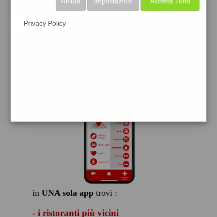
Rifiuta
Impostazioni
Accetta Tutto
scarica gratis
Privacy Policy
FACILE, VELOCE GRATIS
in
UNA sola app
trovi :
- i ristoranti più vicini