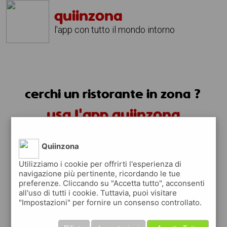
quiinzona
l'app con tutto il mondo intorno
cerchi un ristorante in zona ?
usa l'app quiinzona
Quiinzona
Utilizziamo i cookie per offrirti l'esperienza di
navigazione più pertinente, ricordando le tue
preferenze. Cliccando su "Accetta tutto", acconsenti
ristoranti in zona
all'uso di tutti i cookie. Tuttavia, puoi visitare
"Impostazioni" per fornire un consenso controllato.
trovi i ristoranti più vicino a te e tutti i
posti dove mangiare vicino a te