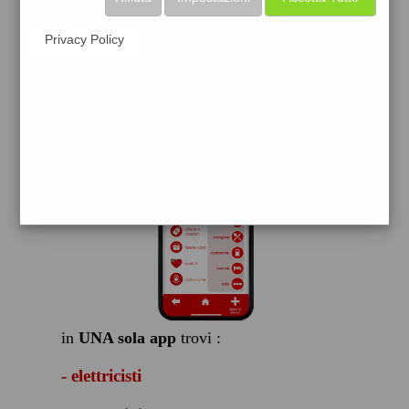
scarica gratis
Privacy Policy
FACILE, VELOCE GRATIS
in
UNA sola app
trovi :
- elettricisti