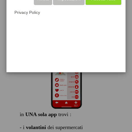
scarica gratis
Privacy Policy
FACILE, VELOCE GRATIS
in
UNA sola app
trovi :
- i
volantini
dei supermercati