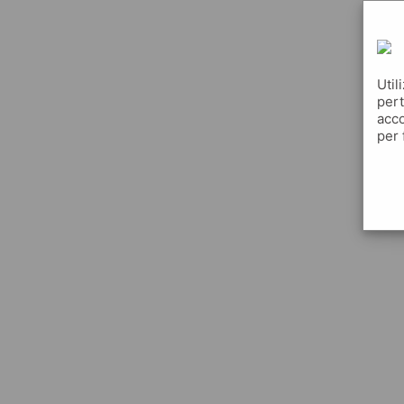
Util
pert
acco
per 