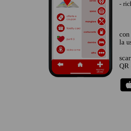
- ri
co
la u
sca
QR 