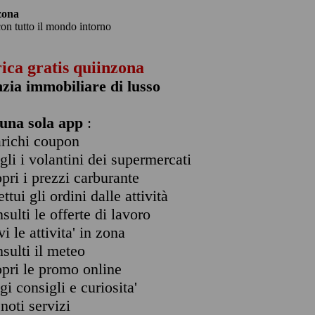
zona
con tutto il mondo intorno
rica gratis quiinzona
zia immobiliare di lusso
una sola app
:
arichi coupon
ogli i volantini dei supermercati
opri i prezzi carburante
ettui gli ordini dalle attività
nsulti le offerte di lavoro
vi le attivita' in zona
nsulti il meteo
opri le promo online
ggi consigli e curiosita'
enoti servizi