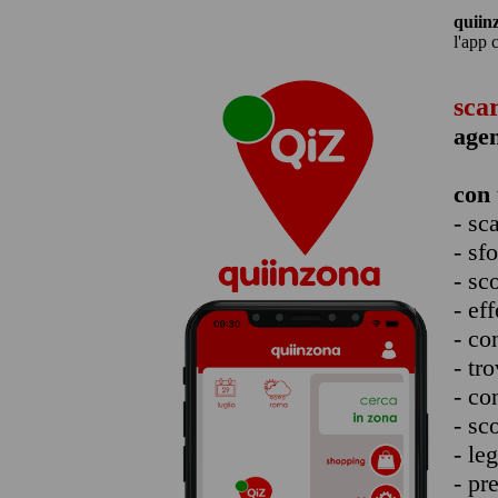
quiin
l'app 
sca
agen
con 
- sc
- sf
- sc
- eff
- co
- tro
- co
- sc
- le
- pr