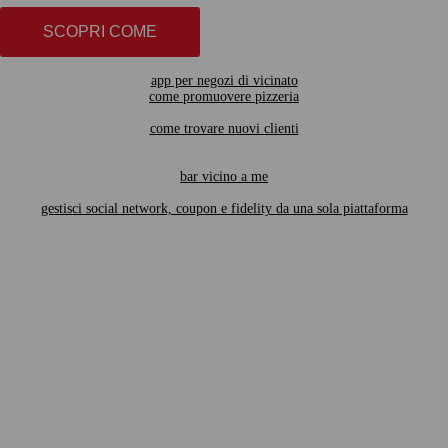
SCOPRI COME
app per negozi di vicinato
come promuovere pizzeria
come trovare nuovi clienti
bar vicino a me
gestisci social network, coupon e fidelity da una sola piattaforma