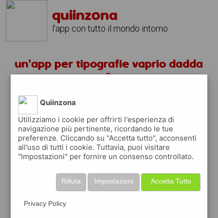
quiinzona
l'app con tutto il mondo intorno
un'app per tipografie vaprio dadda
?
Quiinzona
scarica gratis app
Utilizziamo i cookie per offrirti l'esperienza di
navigazione più pertinente, ricordando le tue
quiinzona è una app
preferenze. Cliccando su "Accetta tutto", acconsenti
gratuita
all'uso di tutti i cookie. Tuttavia, puoi visitare
"Impostazioni" per fornire un consenso controllato.
che ti aiuta se cerchi '
un'app per
tipografie vaprio dadda ?
' e che ti premia
ogni volta che la usi
Rifiuta
Impostazioni
Accetta Tutto
raccogli punti da convertire in
buoni sconto
o gift card
per fare la spesa, fare
Privacy Policy
rifornimento o acquistare abbigliamento,
accessori e tecnologia.