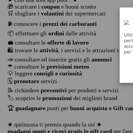
🎁 scaricare i
coupon
e buoni sconto
🛒 sfogliare i
volantini
dei supermercati
⛽ conoscere i
prezzi dei carburanti
📦 effettuare gli
ordini
dalle attività
Util
pert
💼 consultare le
offerte di lavoro
acco
🛍️ trovare le
attività
, i servizi e le attrazioni turist
per 
📣 consultare ed inserire gratis gli
annunci
☂ consultare le
previsioni meteo
💡 leggere
consigli e curiosità
🗓️
prenotare
servizi
📝 richiedere
preventivi
per prodotti e servizi
🏷️ scoprire le
promozioni
dei migliori brand
🏆
guadagnare
punti per
buoni acquisto e Gift ca
★ quiinzona ti premia quando la usi ★
guadagni punti e ricevi gratis le gift card
per fare