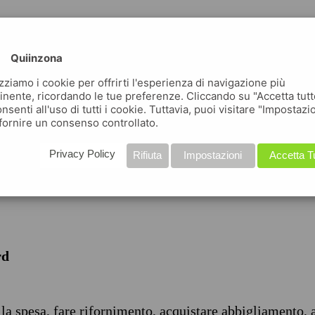
Quiinzona
izziamo i cookie per offrirti l'esperienza di navigazione più
inente, ricordando le tue preferenze. Cliccando su "Accetta tutt
nsenti all'uso di tutti i cookie. Tuttavia, puoi visitare "Impostazi
iche
fornire un consenso controllato.
Privacy Policy
Rifiuta
Impostazioni
Accetta T
rd
 la spesa, fare rifornimento, acquistare abbigliamento, 