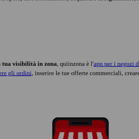
tua visibilità in zona
, quiinzona è l'
app per i negozi d
ere gli ordini
, inserire le tue offerte commerciali, crear