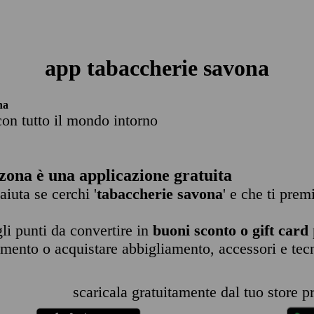
app tabaccherie savona
na
con tutto il mondo intorno
zona è una applicazione gratuita
 aiuta se cerchi '
tabaccherie savona
' e che ti prem
li punti da convertire in
buoni sconto o gift card
imento o acquistare abbigliamento, accessori e tec
scaricala gratuitamente dal tuo store pr