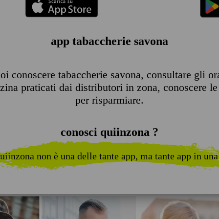
app tabaccherie savona
i conoscere tabaccherie savona, consultare gli orar
ina praticati dai distributori in zona, conoscere le 
per risparmiare.
conosci quiinzona ?
uiinzona non è una delle tante app, ma tante app in una