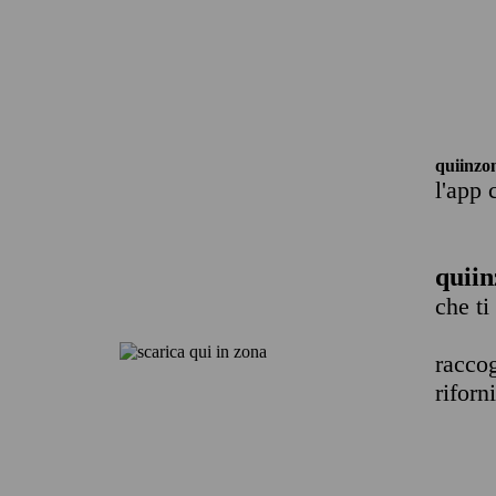
quiinzo
l'app 
quiin
che ti
raccog
riforn