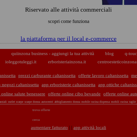
Riservato alle attività commerciali
scopri come funziona
la piattaforma per il local e-commerce
p
quiinzona business - aggiungi la tua attività
blog
q-touc
ioleggotuleggi.it
erboristeriainzona.it
centroesteticoinzona.
anissetta
prezzi carburante caltanissetta
offerte lavoro caltanissetta
met
 negozi caltanissetta
app erboristerie caltanissetta
app ottiche caltaniss
e online salute benessere
offerte online cibo bevande
offerte online au
rziali
outlet scarpe
scarpe donna
autocentri
abbigliamento donna
mobile cucina dispensa
mobili cucina
taglie
trova offerte
cerca
| |
aumentare fatturato
app attività locali