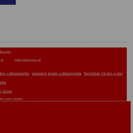
hsuite
it
otticainzona.it
eo caltanissetta
annunci gratis caltanissetta
benzinai vicino a me
etta
to moto
 forti uomo
pizzerie