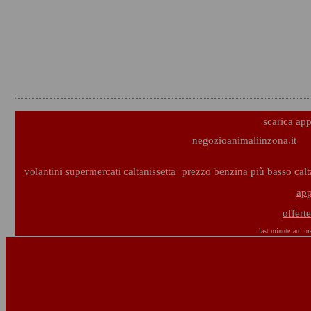
scarica ap
negozioanimaliinzona.it
volantini supermercati caltanissetta
prezzo benzina più basso calt
app
offert
last minute
arti ma