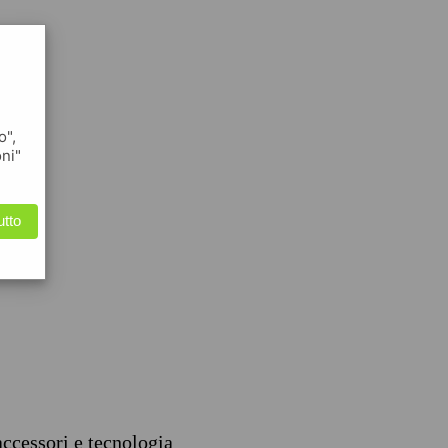
o",
oni"
utto
accessori e tecnologia