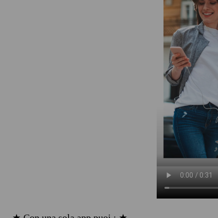
★ Con una sola app puoi : ★