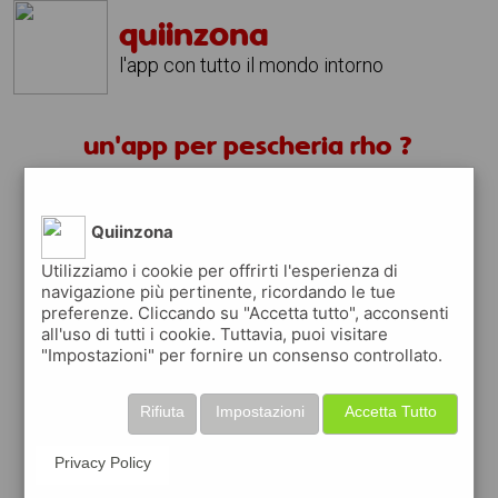
quiinzona
l'app con tutto il mondo intorno
un'app per pescheria rho ?
scarica gratis app
Quiinzona
quiinzona è una app
Utilizziamo i cookie per offrirti l'esperienza di
navigazione più pertinente, ricordando le tue
gratuita
preferenze. Cliccando su "Accetta tutto", acconsenti
che ti aiuta se cerchi '
un'app per
all'uso di tutti i cookie. Tuttavia, puoi visitare
pescheria rho ?
' e che ti premia ogni volta
"Impostazioni" per fornire un consenso controllato.
che la usi
raccogli punti da convertire in
buoni sconto
Rifiuta
Impostazioni
Accetta Tutto
o gift card
per fare la spesa, fare
rifornimento o acquistare abbigliamento,
Privacy Policy
accessori e tecnologia.