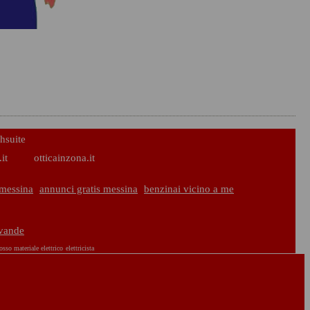
hsuite
it
otticainzona.it
messina
annunci gratis messina
benzinai vicino a me
evande
osso materiale elettrico
elettricista