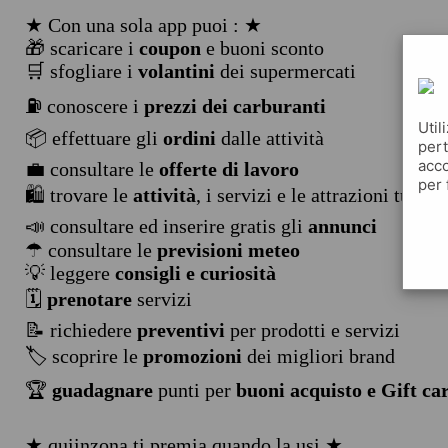
★ Con una sola app puoi : ★
🎁 scaricare i
coupon
e buoni sconto
🛒 sfogliare i
volantini
dei supermercati
⛽ conoscere i
prezzi dei carburanti
Util
📦 effettuare gli
ordini
dalle attività
pert
acco
💼 consultare le
offerte di lavoro
per 
🛍️ trovare le
attività
, i servizi e le attrazioni turist
📣 consultare ed inserire gratis gli
annunci
☂ consultare le
previsioni meteo
💡 leggere
consigli e curiosità
🗓️
prenotare
servizi
📝 richiedere
preventivi
per prodotti e servizi
🏷️ scoprire le
promozioni
dei migliori brand
🏆
guadagnare
punti per
buoni acquisto e Gift ca
★ quiinzona ti premia quando la usi ★