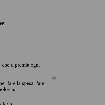
se
e che ti premia ogni
per fare la spesa, fare
nologia.
eferito