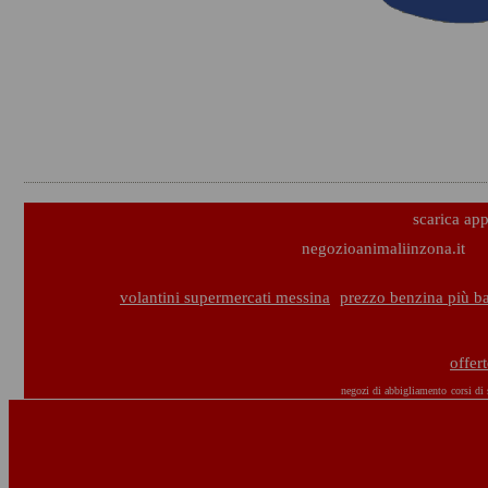
scarica ap
negozioanimaliinzona.it
volantini supermercati messina
prezzo benzina più b
offer
negozi di abbigliamento
corsi di