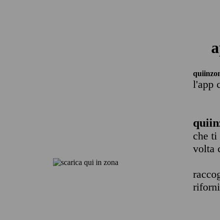
a
quiinzo
l'app 
quiin
che ti
volta 
raccog
riforn