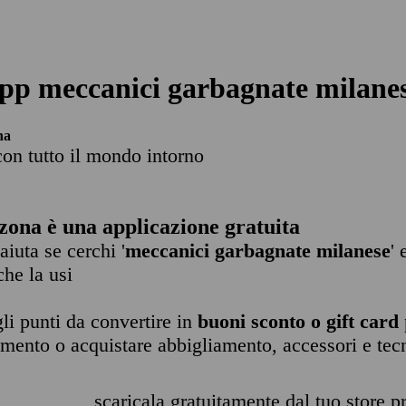
pp meccanici garbagnate milane
na
con tutto il mondo intorno
zona è una applicazione gratuita
 aiuta se cerchi '
meccanici garbagnate milanese
' 
che la usi
li punti da convertire in
buoni sconto o gift card
imento o acquistare abbigliamento, accessori e tec
scaricala gratuitamente dal tuo store pr