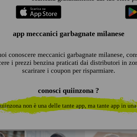
app meccanici garbagnate milanese
oi conoscere meccanici garbagnate milanese, consul
re i prezzi benzina praticati dai distributori in zo
scarirare i coupon per risparmiare.
conosci quiinzona ?
uiinzona non è una delle tante app, ma tante app in una