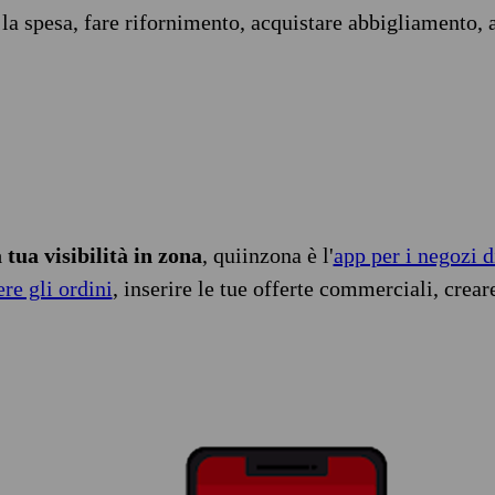
 la spesa, fare rifornimento, acquistare abbigliamento, 
tua visibilità in zona
, quiinzona è l'
app per i negozi d
ere gli ordini
, inserire le tue offerte commerciali, crear