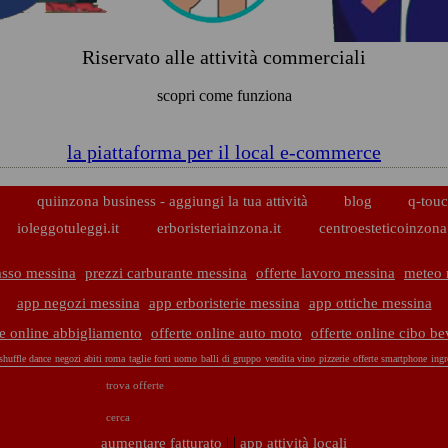
Riservato alle attività commerciali
scopri come funziona
la piattaforma per il local e-commerce
p
quiinzona business - aggiungi la tua attività
blog
q-touc
ioleggotuleggi.it
erboristeriainzona.it
centroesteticoinzona.
asso messina
prezzi carburante messina
offerte lavoro messina
meteo 
app negozi messina
app erboristerie messina
app ottiche messina
te online abbigliamento
offerte online auto moto
offerte online cibo b
 shuffle dance
negozi abiti roma
taglie forti uomo
balli di gruppo
vendita vino
pizzerie
offerte smartphone
ingr
trova offerte
cerca
| |
aumentare fatturato
app attività locali