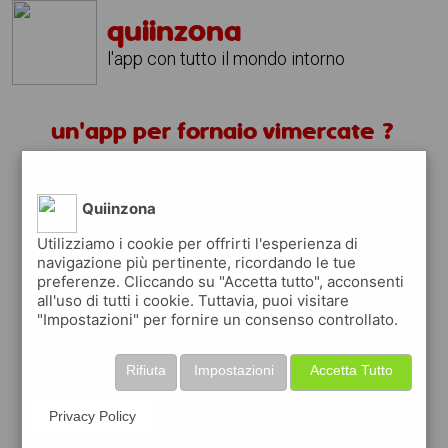
quiinzona
l'app con tutto il mondo intorno
un'app per fornaio vimercate ?
scarica gratis app
Quiinzona
quiinzona è una app
Utilizziamo i cookie per offrirti l'esperienza di
navigazione più pertinente, ricordando le tue
gratuita
preferenze. Cliccando su "Accetta tutto", acconsenti
che ti aiuta se cerchi '
un'app per fornaio
all'uso di tutti i cookie. Tuttavia, puoi visitare
vimercate ?
' e che ti premia ogni volta che
"Impostazioni" per fornire un consenso controllato.
la usi
raccogli punti da convertire in
buoni sconto
Rifiuta
Impostazioni
Accetta Tutto
o gift card
per fare la spesa, fare
rifornimento o acquistare abbigliamento,
Privacy Policy
accessori e tecnologia.