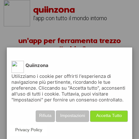
quiinzona
l'app con tutto il mondo intorno
un'app per ferramenta trezzo
sulladda ?
Quiinzona
scarica gratis app
Utilizziamo i cookie per offrirti l'esperienza di
navigazione più pertinente, ricordando le tue
quiinzona è una app
preferenze. Cliccando su "Accetta tutto", acconsenti
gratuita
all'uso di tutti i cookie. Tuttavia, puoi visitare
"Impostazioni" per fornire un consenso controllato.
che ti aiuta se cerchi '
un'app per
ferramenta trezzo sulladda ?
' e che ti
premia ogni volta che la usi
Rifiuta
Impostazioni
Accetta Tutto
raccogli punti da convertire in
buoni sconto
o gift card
per fare la spesa, fare
Privacy Policy
rifornimento o acquistare abbigliamento,
accessori e tecnologia.