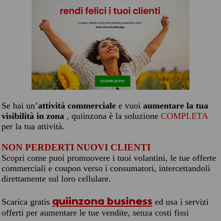
Se hai un’
attività commerciale
e vuoi
aumentare la tua
visibilità in zona
, quiinzona è la soluzione
COMPLETA
per la tua attività.
NON PERDERTI NUOVI CLIENTI
Scopri come puoi promuovere i tuoi volantini, le tue offerte
commerciali e coupon verso i consumatori, intercettandoli
direttamente sul loro cellulare.
quiinzona business
Scarica gratis
ed usa i servizi
offerti per aumentare le tue vendite, senza costi fissi