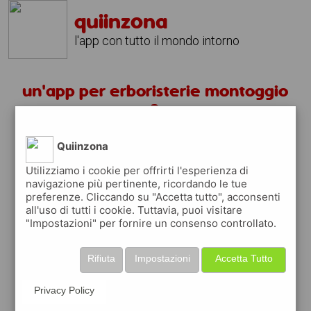
quiinzona
l'app con tutto il mondo intorno
un'app per erboristerie montoggio
?
Quiinzona
scarica gratis app
Utilizziamo i cookie per offrirti l'esperienza di
navigazione più pertinente, ricordando le tue
quiinzona è una app
preferenze. Cliccando su "Accetta tutto", acconsenti
gratuita
all'uso di tutti i cookie. Tuttavia, puoi visitare
"Impostazioni" per fornire un consenso controllato.
che ti aiuta se cerchi '
un'app per
erboristerie montoggio ?
' e che ti premia
ogni volta che la usi
Rifiuta
Impostazioni
Accetta Tutto
raccogli punti da convertire in
buoni sconto
o gift card
per fare la spesa, fare
Privacy Policy
rifornimento o acquistare abbigliamento,
accessori e tecnologia.