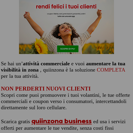
Se hai un’
attività commerciale
e vuoi
aumentare la tua
visibilità in zona
, quiinzona è la soluzione
COMPLETA
per la tua attività.
NON PERDERTI NUOVI CLIENTI
Scopri come puoi promuovere i tuoi volantini, le tue offerte
commerciali e coupon verso i consumatori, intercettandoli
direttamente sul loro cellulare.
quiinzona business
Scarica gratis
ed usa i servizi
offerti per aumentare le tue vendite, senza costi fissi