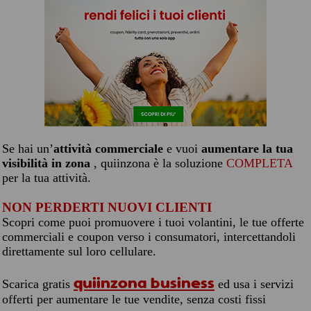
Se hai un’
attività commerciale
e vuoi
aumentare la tua
visibilità in zona
, quiinzona è la soluzione
COMPLETA
per la tua attività.
NON PERDERTI NUOVI CLIENTI
Scopri come puoi promuovere i tuoi volantini, le tue offerte
commerciali e coupon verso i consumatori, intercettandoli
direttamente sul loro cellulare.
quiinzona business
Scarica gratis
ed usa i servizi
offerti per aumentare le tue vendite, senza costi fissi