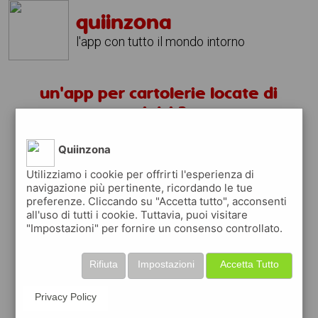
quiinzona
l'app con tutto il mondo intorno
un'app per cartolerie locate di
triulzi ?
Quiinzona
scarica gratis app
Utilizziamo i cookie per offrirti l'esperienza di
navigazione più pertinente, ricordando le tue
quiinzona è una app
preferenze. Cliccando su "Accetta tutto", acconsenti
gratuita
all'uso di tutti i cookie. Tuttavia, puoi visitare
"Impostazioni" per fornire un consenso controllato.
che ti aiuta se cerchi '
un'app per
cartolerie locate di triulzi ?
' e che ti
premia ogni volta che la usi
Rifiuta
Impostazioni
Accetta Tutto
raccogli punti da convertire in
buoni sconto
o gift card
per fare la spesa, fare
Privacy Policy
rifornimento o acquistare abbigliamento,
accessori e tecnologia.