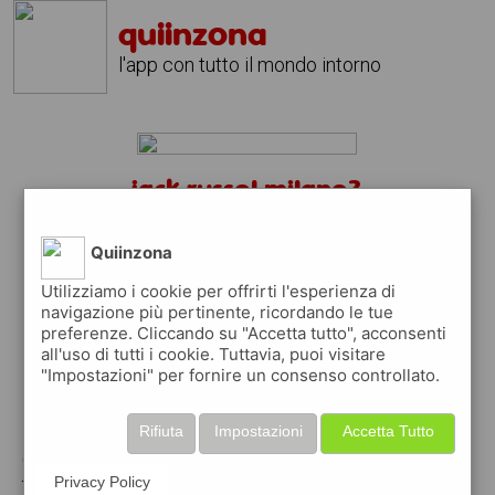
quiinzona
l'app con tutto il mondo intorno
jack russel milano?
scarica gratis l'app
quiinzona
↴
Quiinzona
Utilizziamo i cookie per offrirti l'esperienza di
navigazione più pertinente, ricordando le tue
preferenze. Cliccando su "Accetta tutto", acconsenti
scarica gratis app
all'uso di tutti i cookie. Tuttavia, puoi visitare
"Impostazioni" per fornire un consenso controllato.
pubblica gratis i tuoi annunci
Rifiuta
Impostazioni
Accetta Tutto
con quiinzona puoi inserire gratuitamente i
tuoi annunci per :
Privacy Policy