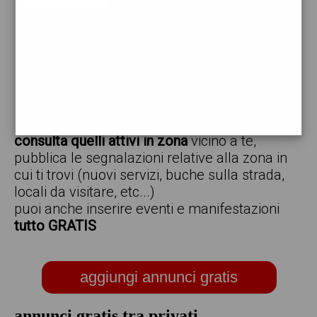
vendo
offro
cerco
regalo
scambio
scarica gratis l'app ed inserisci i tuoi annunci,
consulta quelli attivi in zona
vicino a te,
pubblica le segnalazioni relative alla zona in
cui ti trovi (nuovi servizi, buche sulla strada,
locali da visitare, etc...)
puoi anche inserire eventi e manifestazioni
tutto GRATIS
aggiungi annunci gratis
annunci gratis tra privati