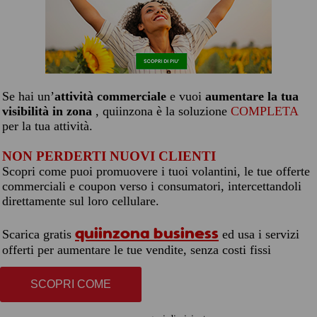
Se hai un’
attività commerciale
e vuoi
aumentare la tua
visibilità in zona
, quiinzona è la soluzione
COMPLETA
per la tua attività.
NON PERDERTI NUOVI CLIENTI
Scopri come puoi promuovere i tuoi volantini, le tue offerte
commerciali e coupon verso i consumatori, intercettandoli
direttamente sul loro cellulare.
quiinzona business
Scarica gratis
ed usa i servizi
offerti per aumentare le tue vendite, senza costi fissi
SCOPRI COME