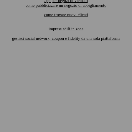
app per negozi di vicinato
come pubblicizzare un negozio di abbigliamento
come trovare nuovi clienti
imprese edili in zona
gestisci social network, coupon e fidelity da una sola piattaforma