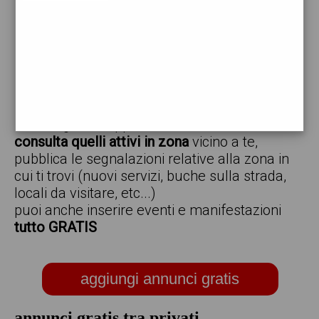
vendo
offro
cerco
regalo
scambio
scarica gratis l'app ed inserisci i tuoi annunci,
consulta quelli attivi in zona
vicino a te,
pubblica le segnalazioni relative alla zona in
cui ti trovi (nuovi servizi, buche sulla strada,
locali da visitare, etc...)
puoi anche inserire eventi e manifestazioni
tutto GRATIS
aggiungi annunci gratis
annunci gratis tra privati