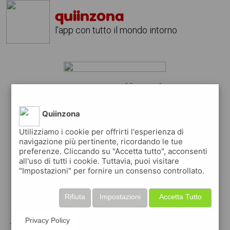
quiinzona
l'app con tutto il mondo intorno
yosemite off road?
scarica gratis l'app
quiinzona
Quiinzona
↴
Utilizziamo i cookie per offrirti l'esperienza di
navigazione più pertinente, ricordando le tue
preferenze. Cliccando su "Accetta tutto", acconsenti
all'uso di tutti i cookie. Tuttavia, puoi visitare
scarica gratis app
"Impostazioni" per fornire un consenso controllato.
pubblica gratis i tuoi annunci
Rifiuta
Impostazioni
Accetta Tutto
con quiinzona puoi inserire gratuitamente i
Privacy Policy
tuoi annunci per :