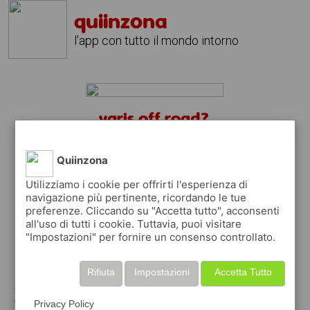
quiinzona
l'app con tutto il mondo intorno
yaris off road?
scarica gratis l'app
quiinzona
↴
Quiinzona
Utilizziamo i cookie per offrirti l'esperienza di
navigazione più pertinente, ricordando le tue
preferenze. Cliccando su "Accetta tutto", acconsenti
scarica gratis app
all'uso di tutti i cookie. Tuttavia, puoi visitare
"Impostazioni" per fornire un consenso controllato.
pubblica gratis i tuoi annunci
Rifiuta
Impostazioni
Accetta Tutto
con quiinzona puoi inserire gratuitamente i
tuoi annunci per :
Privacy Policy