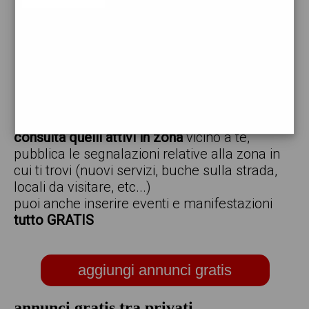
vendo
offro
cerco
regalo
scambio
scarica gratis l'app ed inserisci i tuoi annunci,
consulta quelli attivi in zona
vicino a te,
pubblica le segnalazioni relative alla zona in
cui ti trovi (nuovi servizi, buche sulla strada,
locali da visitare, etc...)
puoi anche inserire eventi e manifestazioni
tutto GRATIS
aggiungi annunci gratis
annunci gratis tra privati