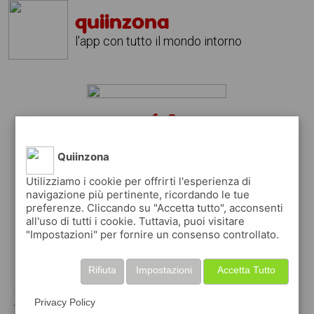
quiinzona
l'app con tutto il mondo intorno
tufo?
scarica gratis l'app
quiinzona
Quiinzona
↴
Utilizziamo i cookie per offrirti l'esperienza di
navigazione più pertinente, ricordando le tue
preferenze. Cliccando su "Accetta tutto", acconsenti
scarica gratis app
all'uso di tutti i cookie. Tuttavia, puoi visitare
"Impostazioni" per fornire un consenso controllato.
pubblica gratis i tuoi annunci
Rifiuta
Impostazioni
Accetta Tutto
con quiinzona puoi inserire gratuitamente i
Privacy Policy
tuoi annunci per :