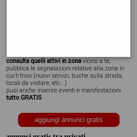
vendo
offro
cerco
regalo
scambio
scarica gratis l'app ed inserisci i tuoi annunci,
consulta quelli attivi in zona
vicino a te,
pubblica le segnalazioni relative alla zona in
cui ti trovi (nuovi servizi, buche sulla strada,
locali da visitare, etc...)
puoi anche inserire eventi e manifestazioni
tutto GRATIS
aggiungi annunci gratis
annunci gratis tra privati