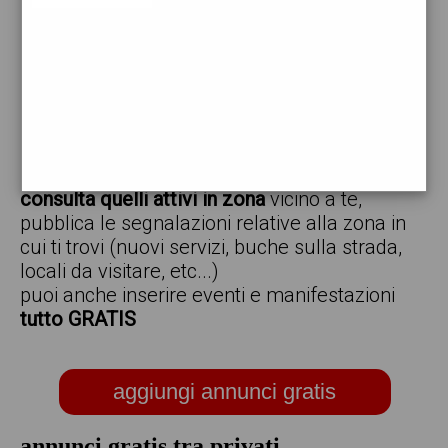
vendo
offro
cerco
regalo
scambio
scarica gratis l'app ed inserisci i tuoi annunci,
consulta quelli attivi in zona
vicino a te,
pubblica le segnalazioni relative alla zona in
cui ti trovi (nuovi servizi, buche sulla strada,
locali da visitare, etc...)
puoi anche inserire eventi e manifestazioni
tutto GRATIS
aggiungi annunci gratis
annunci gratis tra privati