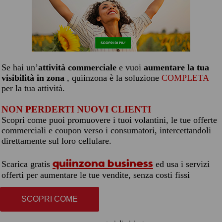
Se hai un’
attività commerciale
e vuoi
aumentare la tua
visibilità in zona
, quiinzona è la soluzione
COMPLETA
per la tua attività.
NON PERDERTI NUOVI CLIENTI
Scopri come puoi promuovere i tuoi volantini, le tue offerte
commerciali e coupon verso i consumatori, intercettandoli
direttamente sul loro cellulare.
quiinzona business
Scarica gratis
ed usa i servizi
offerti per aumentare le tue vendite, senza costi fissi
SCOPRI COME