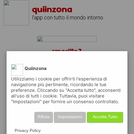
quiinzona
l'app con tutto il mondo intorno
smerillo?
scarica gratis l'app
quiinzona
↴
Quiinzona
Utilizziamo i cookie per offrirti l'esperienza di
navigazione più pertinente, ricordando le tue
preferenze. Cliccando su "Accetta tutto", acconsenti
scarica gratis app
all'uso di tutti i cookie. Tuttavia, puoi visitare
"Impostazioni" per fornire un consenso controllato.
pubblica gratis i tuoi annunci
Rifiuta
Impostazioni
Accetta Tutto
con quiinzona puoi inserire gratuitamente i
tuoi annunci per :
Privacy Policy