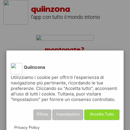
quiinzona
l'app con tutto il mondo intorno
montonate?
scarica gratis l'app
quiinzona
↴
Quiinzona
Utilizziamo i cookie per offrirti l'esperienza di
navigazione più pertinente, ricordando le tue
preferenze. Cliccando su "Accetta tutto", acconsenti
scarica gratis app
all'uso di tutti i cookie. Tuttavia, puoi visitare
"Impostazioni" per fornire un consenso controllato.
pubblica gratis i tuoi annunci
Rifiuta
Impostazioni
Accetta Tutto
con quiinzona puoi inserire gratuitamente i
tuoi annunci per :
Privacy Policy