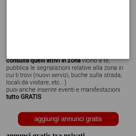
vendo
offro
cerco
regalo
scambio
scarica gratis l'app ed inserisci i tuoi annunci,
consulta quelli attivi in zona
vicino a te,
pubblica le segnalazioni relative alla zona in
cui ti trovi (nuovi servizi, buche sulla strada,
locali da visitare, etc...)
puoi anche inserire eventi e manifestazioni
tutto GRATIS
aggiungi annunci gratis
annunci gratis tra privati