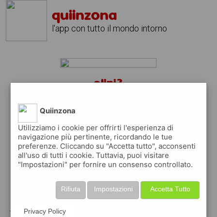
quiinzona
l'app con tutto il mondo intorno
elini?
scarica gratis l'app
quiinzona
↴
Quiinzona
Utilizziamo i cookie per offrirti l'esperienza di
navigazione più pertinente, ricordando le tue
preferenze. Cliccando su "Accetta tutto", acconsenti
scarica gratis app
all'uso di tutti i cookie. Tuttavia, puoi visitare
"Impostazioni" per fornire un consenso controllato.
pubblica gratis i tuoi annunci
Rifiuta
Impostazioni
Accetta Tutto
con quiinzona puoi inserire gratuitamente i
tuoi annunci per :
Privacy Policy