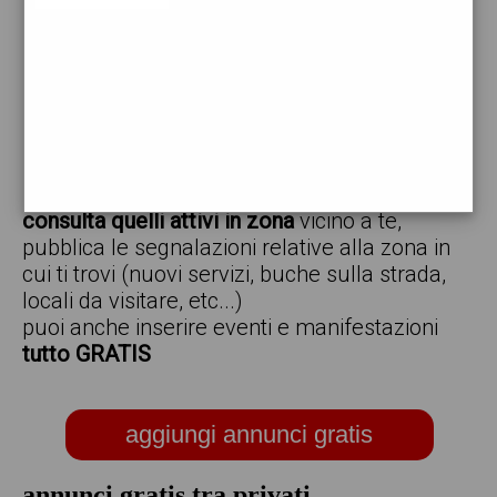
vendo
offro
cerco
regalo
scambio
scarica gratis l'app ed inserisci i tuoi annunci,
consulta quelli attivi in zona
vicino a te,
pubblica le segnalazioni relative alla zona in
cui ti trovi (nuovi servizi, buche sulla strada,
locali da visitare, etc...)
puoi anche inserire eventi e manifestazioni
tutto GRATIS
aggiungi annunci gratis
annunci gratis tra privati