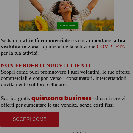
Se hai un’
attività commerciale
e vuoi
aumentare la tua
visibilità in zona
, quiinzona è la soluzione
COMPLETA
per la tua attività.
NON PERDERTI NUOVI CLIENTI
Scopri come puoi promuovere i tuoi volantini, le tue offerte
commerciali e coupon verso i consumatori, intercettandoli
direttamente sul loro cellulare.
quiinzona business
Scarica gratis
ed usa i servizi
offerti per aumentare le tue vendite, senza costi fissi
SCOPRI COME