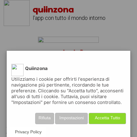
quiinzona
l'app con tutto il mondo intorno
carinola?
scarica gratis l'app
quiinzona
Quiinzona
↴
Utilizziamo i cookie per offrirti l'esperienza di
navigazione più pertinente, ricordando le tue
preferenze. Cliccando su "Accetta tutto", acconsenti
scarica gratis app
all'uso di tutti i cookie. Tuttavia, puoi visitare
"Impostazioni" per fornire un consenso controllato.
pubblica gratis i tuoi annunci
Rifiuta
Impostazioni
Accetta Tutto
con quiinzona puoi inserire gratuitamente i
Privacy Policy
tuoi annunci per :