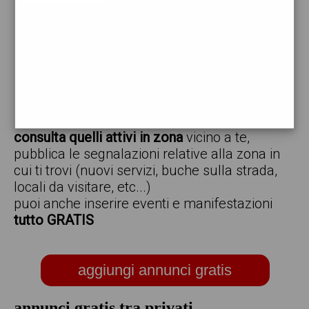
vendo
offro
cerco
regalo
scambio
scarica gratis l'app ed inserisci i tuoi annunci,
consulta quelli attivi in zona
vicino a te,
pubblica le segnalazioni relative alla zona in
cui ti trovi (nuovi servizi, buche sulla strada,
locali da visitare, etc...)
puoi anche inserire eventi e manifestazioni
tutto GRATIS
aggiungi annunci gratis
annunci gratis tra privati