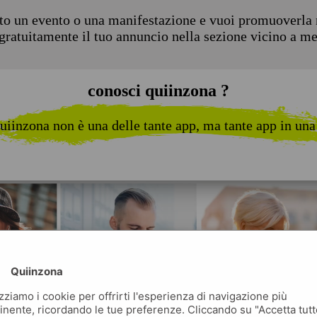
to un evento o una manifestazione e vuoi promuoverla n
 gratuitamente il tuo annuncio nella sezione vicino a m
conosci quiinzona ?
uiinzona non è una delle tante app, ma tante app in una
Quiinzona
izziamo i cookie per offrirti l'esperienza di navigazione più
inente, ricordando le tue preferenze. Cliccando su "Accetta tutt