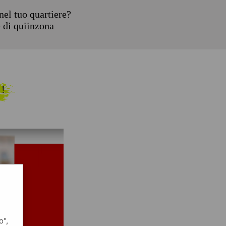
el tuo quartiere?
e di quiinzona
 !
o",