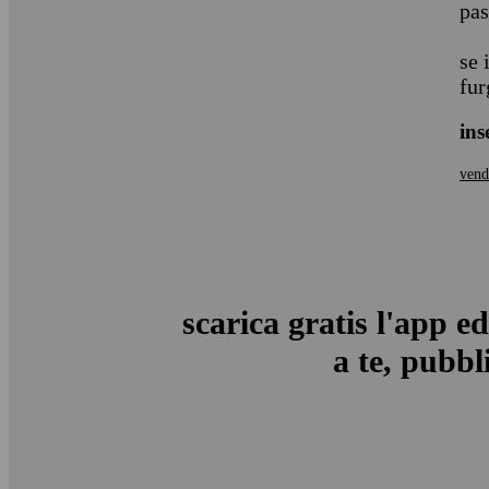
pas
se 
fur
ins
vendo
scarica gratis l'app ed
a te, pubbli