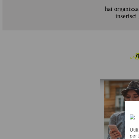
hai organizza
inserisci
q
Util
pert