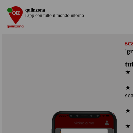
quiinzona
l'app con tutto il mondo intorno
sc
'gr
tu
★ 
★ 
sc
★ 
★ 