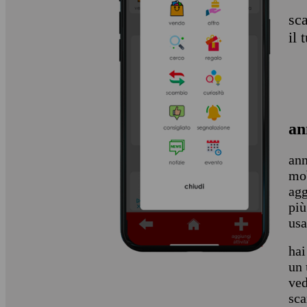
sca
il
an
ann
mob
agg
più
usa
hai
un
ved
sca