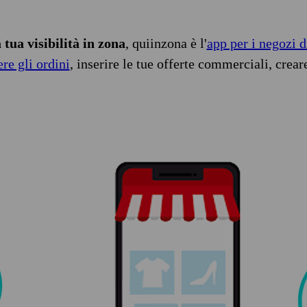
tua visibilità in zona
, quiinzona è l'
app per i negozi d
ere gli ordini
, inserire le tue offerte commerciali, crear