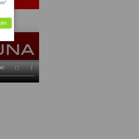
oni"
utto