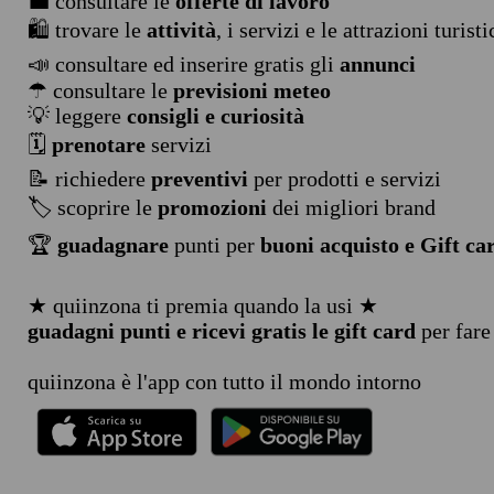
💼 consultare le
offerte di lavoro
🛍️ trovare le
attività
, i servizi e le attrazioni turist
📣 consultare ed inserire gratis gli
annunci
☂ consultare le
previsioni meteo
💡 leggere
consigli e curiosità
🗓️
prenotare
servizi
📝 richiedere
preventivi
per prodotti e servizi
🏷️ scoprire le
promozioni
dei migliori brand
🏆
guadagnare
punti per
buoni acquisto e Gift ca
★ quiinzona ti premia quando la usi ★
guadagni punti e ricevi gratis le gift card
per fare
quiinzona è l'app con tutto il mondo intorno