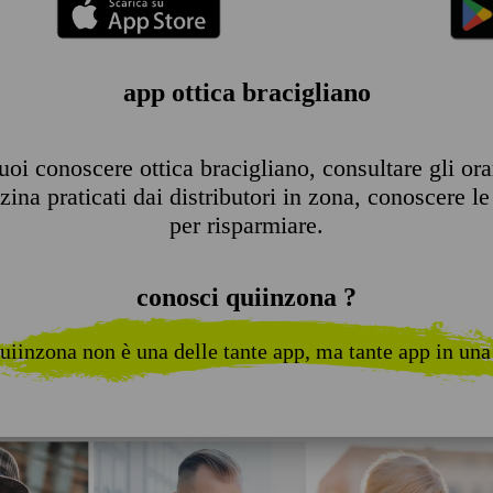
app ottica bracigliano
oi conoscere ottica bracigliano, consultare gli orari
ina praticati dai distributori in zona, conoscere le 
per risparmiare.
conosci quiinzona ?
uiinzona non è una delle tante app, ma tante app in una