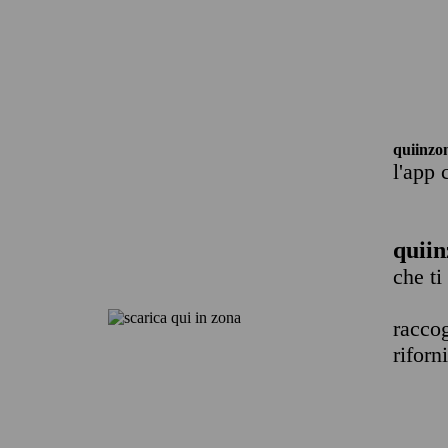
quiinzo
l'app 
quiin
che ti
raccog
riforn