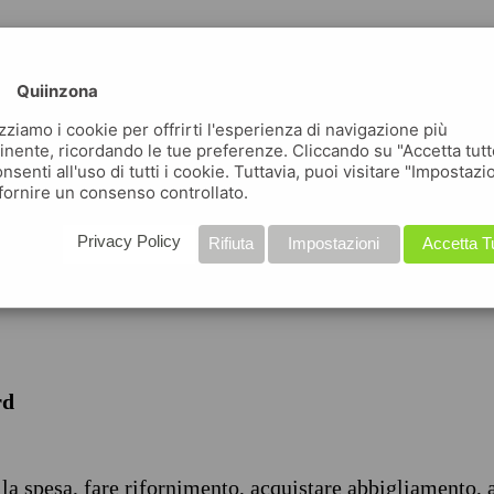
Quiinzona
izziamo i cookie per offrirti l'esperienza di navigazione più
inente, ricordando le tue preferenze. Cliccando su "Accetta tutt
nsenti all'uso di tutti i cookie. Tuttavia, puoi visitare "Impostazi
iche
fornire un consenso controllato.
Privacy Policy
Rifiuta
Impostazioni
Accetta T
rd
 la spesa, fare rifornimento, acquistare abbigliamento, 