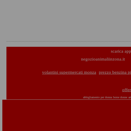
scarica ap
negozioanimaliinzona.it
volantini supermercati monza
prezzo benzina p
offe
abbigliamento per donna
borse donne
ar