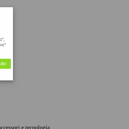
o",
oni"
utto
accessori e tecnologia