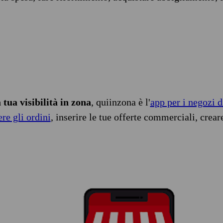
tua visibilità in zona
, quiinzona è l'
app per i negozi d
ere gli ordini
, inserire le tue offerte commerciali, crear