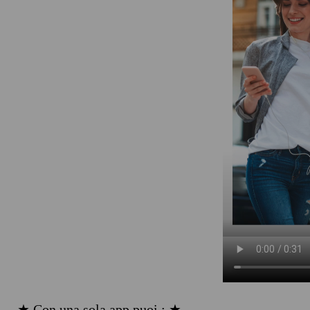
★ Con una sola app puoi : ★