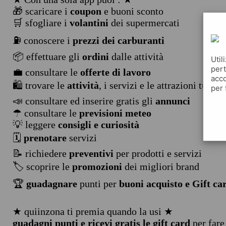
🎁 scaricare i
coupon
e buoni sconto
🛒 sfogliare i
volantini
dei supermercati
⛽ conoscere i
prezzi dei carburanti
📦 effettuare gli
ordini
dalle attività
Util
pert
💼 consultare le
offerte di lavoro
acco
🛍️ trovare le
attività
, i servizi e le attrazioni turist
per 
📣 consultare ed inserire gratis gli
annunci
☂ consultare le
previsioni meteo
💡 leggere
consigli e curiosità
🗓️
prenotare
servizi
📝 richiedere
preventivi
per prodotti e servizi
🏷️ scoprire le
promozioni
dei migliori brand
🏆
guadagnare
punti per
buoni acquisto e Gift ca
★ quiinzona ti premia quando la usi ★
guadagni punti e ricevi gratis le gift card
per fare