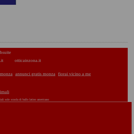
hsuite
it
otticainzona.it
 monza
annunci gratis monza
fiorai vicino a me
nimali
iali sole
scuola di ballo latino americano