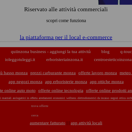
Riservato alle attività commerciali
scopri come funziona
la piattaforma per il local e-commerce
p
quiinzona business - aggiungi la tua attività
blog
q-touc
ioleggotuleggi.it
erboristeriainzona.it
centroesteticoinzona.
iù basso monza
prezzi carburante monza
offerte lavoro monza
meteo
app negozi monza
app erboristerie monza
app ottiche monza
rte online auto moto
offerte online tecnologia
offerte online prodotti a
ti marziali
asciugatrici in offerta
arredamenti economici
wellness
elettrodomestici da incasso
negozi ottica
occh
trova offerte
cerca
| |
aumentare fatturato
app attività locali