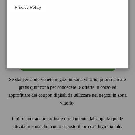
Privacy Policy
in
UNA sola app
trovi :
- veneto zona vittorio
- i
volantini
dei supermercati zona vittorio
- i
prezzi dei carburanti zona vittorio

- i
servizi vicino a te
- i locali e tutte le
attività in zona vittorio
scarica gratis
Se stai cercando veneto negozi in zona vittorio, puoi scaricare
gratis quiinzona per conoscere le offerte in corso ed
approfittare dei coupon digitali da utilizzare nei negozi in zona
vittorio.
Inoltre puoi anche ordinare direttamente dall'app, da quelle
attività in zona che hanno esposto il loro catalogo digitale.