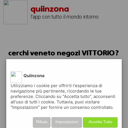
quiinzona
l'app con tutto il mondo intorno
cerchi veneto negozi VITTORIO?
usa quiinzona
Quiinzona
Utilizziamo i cookie per offrirti l'esperienza di
navigazione più pertinente, ricordando le tue
preferenze. Cliccando su "Accetta tutto", acconsenti
all'uso di tutti i cookie. Tuttavia, puoi visitare
"Impostazioni" per fornire un consenso controllato.
FACILE e VELOCE
Rifiuta
Impostazioni
Accetta Tutto